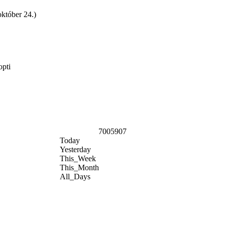
október 24.)
opti
7005907
Today
Yesterday
This_Week
This_Month
All_Days