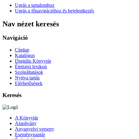
Ugrás a tartalomhoz
Ugrás a főnavigációhoz és bejelentkezés
Nav nézet keresés
Navigáció
Címlap
Katalógus
Digitális Könyvtár
Életrajzi lexikon
Szolgáltatások
Nyitva tartás
Elérhetőségek
Keresés
A Könyvtár
Alapítvány
Anyanyelvi verseny
Eseménynaptár