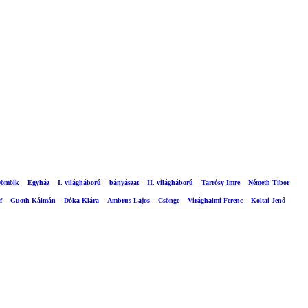
ömölk
Egyház
I. világháború
bányászat
II. világháború
Tarrósy Imre
Németh Tibor
f
Guoth Kálmán
Dóka Klára
Ambrus Lajos
Csönge
Virághalmi Ferenc
Koltai Jenő