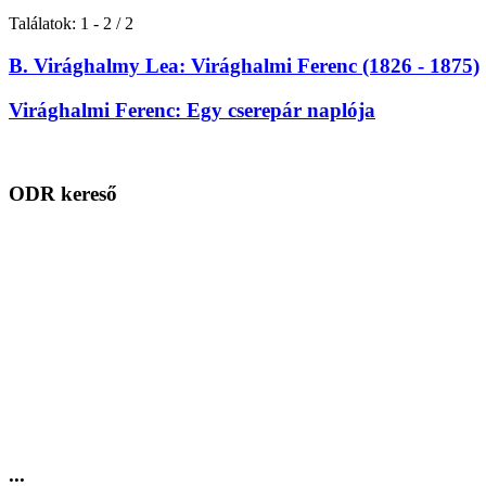
Találatok: 1 - 2 / 2
B. Virághalmy Lea: Virághalmi Ferenc (1826 - 1875)
Virághalmi Ferenc: Egy cserepár naplója
ODR kereső
...