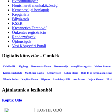
Évfordulónaptár
Honismereti munkaközösség
Kemenesaljai honlapok
Képgaléria
Pályázatok
KSZR
Kresznerics Ferenc-díj
Önkéntes regisztráció
Rendezvények
Újdonságok
Vasi Könyvtári Portál
Digitális könyvtár - Címkék
Celldömölk
Ság hegy
Kresznerics Ferenc
Kemenesalja
evangélikus egyház
Weöres Sándor
Kemenesmihályfa
Majthényi László
Kézművesség
Kühár Flóris
1848-49-es forradalom és sz
Németh Andor
Kapiller Ferenc
Régészet
Szerdahelyi Pál
bencés rend
Vajda Sámuel
Fűzf
Ajánlatunk a lexikonból
Koptik Odó
KOPTIK ODÓ