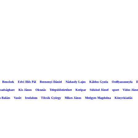
Bencések
Edvi Illés Pál
Berzsenyi Dániel
Nádasdy Lajos
Káldos Gyula
Ostffyasszonyfa
D
abadságharc
Kis János
Oktatás
Településtörténet
Keripar
Sükösd József
sport
Vidos Józse
a Balázs
Vasút
Irodalom
Tilcsik György
Mikes János
Medgyes Magdolna
Könyvkiadás