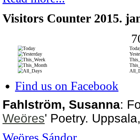
Visitors Counter 2015. ja
7
Toda
Yeste
This
This
All_
Find us on Facebook
Fahlström, Susanna
: F
Weöres
' Poetry. Uppsala
Weöres Sándor