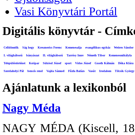
Vasi Könyvtári Portál
Digitális könyvtár - Címk
Celldömölk
Ság hegy
Kresznerics Ferenc
Kemenesalja
evangélikus egyház
Weöres Sándor
I. világháború
bányászat
II. világháború
Tarrósy Imre
Németh Tibor
Kemenesmihályfa
Településtörténet
Keripar
Sükösd József
sport
Vidos József
Guoth Kálmán
Dóka Klára
Szerdahelyi Pál
bencés rend
Vajda Sámuel
Fűzfa Balázs
Vasút
Irodalom
Tilcsik György
Ajánlatunk a lexikonból
Nagy Méda
NAGY MÉDA (Kiscell, 1899