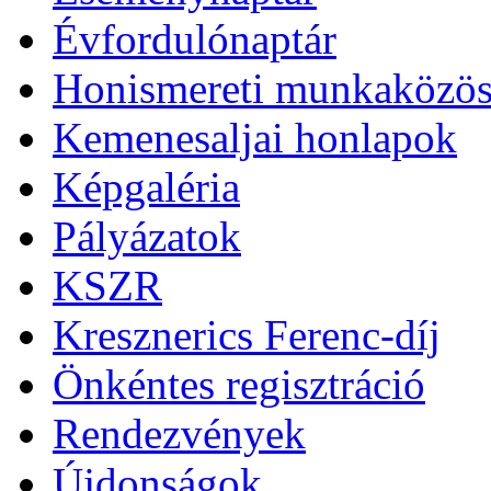
Évfordulónaptár
Honismereti munkaközös
Kemenesaljai honlapok
Képgaléria
Pályázatok
KSZR
Kresznerics Ferenc-díj
Önkéntes regisztráció
Rendezvények
Újdonságok