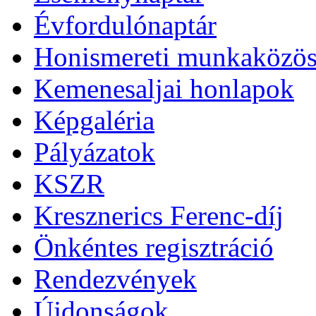
Évfordulónaptár
Honismereti munkaközös
Kemenesaljai honlapok
Képgaléria
Pályázatok
KSZR
Kresznerics Ferenc-díj
Önkéntes regisztráció
Rendezvények
Újdonságok