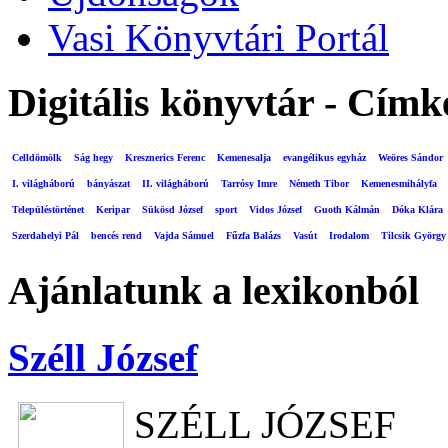
Vasi Könyvtári Portál
Digitális könyvtár - Címk
Celldömölk
Ság hegy
Kresznerics Ferenc
Kemenesalja
evangélikus egyház
Weöres Sándor
I. világháború
bányászat
II. világháború
Tarrósy Imre
Németh Tibor
Kemenesmihályfa
Településtörténet
Keripar
Sükösd József
sport
Vidos József
Guoth Kálmán
Dóka Klára
Szerdahelyi Pál
bencés rend
Vajda Sámuel
Fűzfa Balázs
Vasút
Irodalom
Tilcsik György
Ajánlatunk a lexikonból
Széll József
SZÉLL JÓZSEF