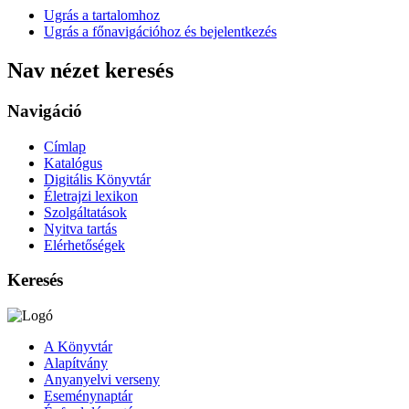
Ugrás a tartalomhoz
Ugrás a főnavigációhoz és bejelentkezés
Nav nézet keresés
Navigáció
Címlap
Katalógus
Digitális Könyvtár
Életrajzi lexikon
Szolgáltatások
Nyitva tartás
Elérhetőségek
Keresés
A Könyvtár
Alapítvány
Anyanyelvi verseny
Eseménynaptár