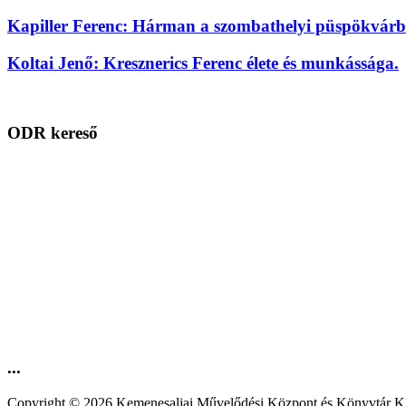
Kapiller Ferenc: Hárman a szombathelyi püspökvárbó
Koltai Jenő: Kresznerics Ferenc élete és munkássága.
ODR kereső
...
Copyright © 2026 Kemenesaljai Művelődési Központ és Könyv