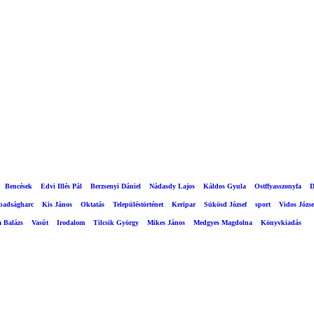
Bencések
Edvi Illés Pál
Berzsenyi Dániel
Nádasdy Lajos
Káldos Gyula
Ostffyasszonyfa
D
abadságharc
Kis János
Oktatás
Településtörténet
Keripar
Sükösd József
sport
Vidos Józse
a Balázs
Vasút
Irodalom
Tilcsik György
Mikes János
Medgyes Magdolna
Könyvkiadás