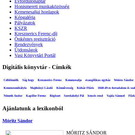
Évfordulónaptár
Honismereti munkaközösség
Kemenesaljai honlapok
Képgaléria
Pályázatok
KSZR
Kresznerics Ferenc-díj
Önkéntes regisztráció
Rendezvények
Újdonságok
Vasi Könyvtári Portál
Digitális könyvtár - Címkék
Celldömölk
Ság hegy
Kresznerics Ferenc
Kemenesalja
evangélikus egyház
Weöres Sándor
Kemenesmihályfa
Majthényi László
Kézművesség
Kühár Flóris
1848-49-es forradalom és sz
Németh Andor
Kapiller Ferenc
Régészet
Szerdahelyi Pál
bencés rend
Vajda Sámuel
Fűzf
Ajánlatunk a lexikonból
Móritz Sándor
MÓRITZ SÁNDOR