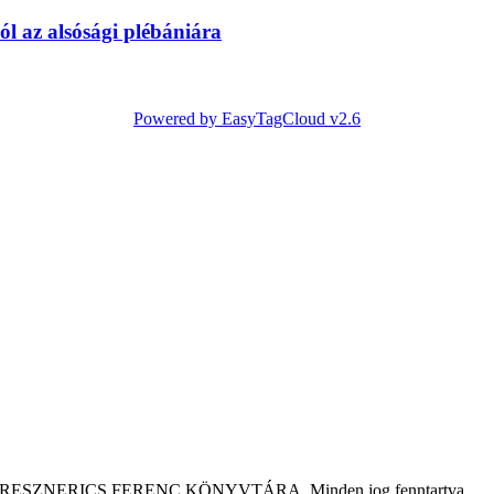
l az alsósági plébániára
Powered by EasyTagCloud v2.6
tár KRESZNERICS FERENC KÖNYVTÁRA. Minden jog fenntartva.