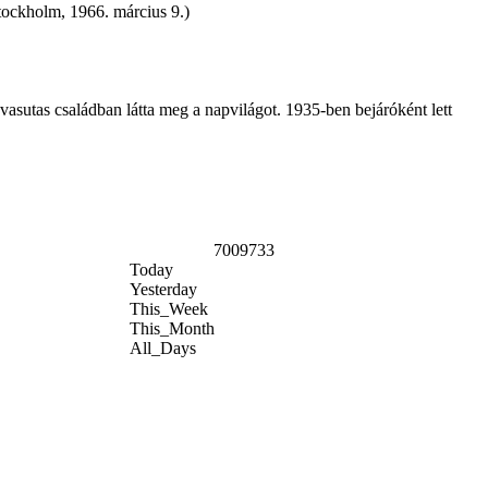
tockholm, 1966. március 9.)
asutas családban látta meg a napvilágot. 1935-ben bejáróként lett
7009733
Today
Yesterday
This_Week
This_Month
All_Days