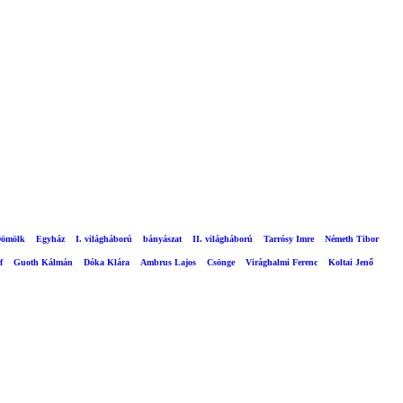
ömölk
Egyház
I. világháború
bányászat
II. világháború
Tarrósy Imre
Németh Tibor
f
Guoth Kálmán
Dóka Klára
Ambrus Lajos
Csönge
Virághalmi Ferenc
Koltai Jenő