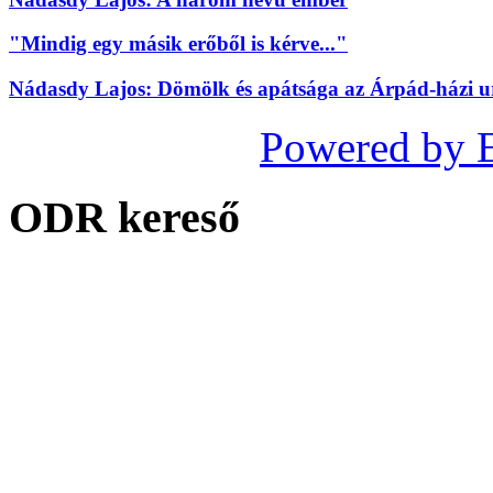
"Mindig egy másik erőből is kérve..."
Nádasdy Lajos: Dömölk és apátsága az Árpád-házi 
Powered by 
ODR kereső