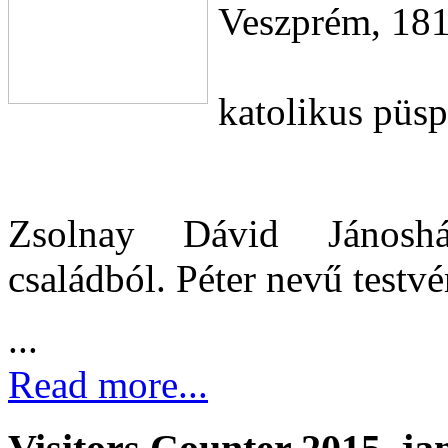
Veszprém, 181
katolikus püs
Zsolnay Dávid Jánoshá
családból. Péter nevű testvé
...
Read more...