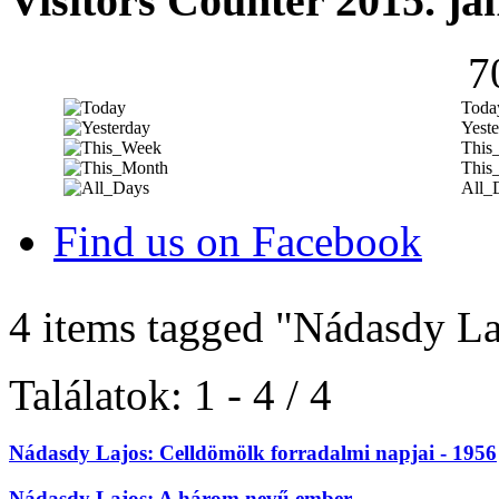
Visitors Counter 2015. ja
7
Toda
Yeste
This
This
All_
Find us on Facebook
4 items tagged
"Nádasdy La
Találatok: 1 - 4 / 4
Nádasdy Lajos: Celldömölk forradalmi napjai - 1956
Nádasdy Lajos: A három nevű ember