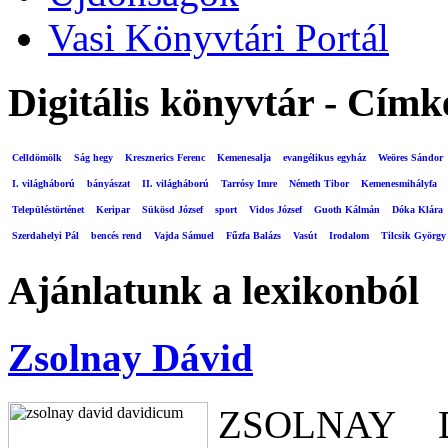
Vasi Könyvtári Portál
Digitális könyvtár - Címk
Celldömölk
Ság hegy
Kresznerics Ferenc
Kemenesalja
evangélikus egyház
Weöres Sándor
I. világháború
bányászat
II. világháború
Tarrósy Imre
Németh Tibor
Kemenesmihályfa
Településtörténet
Keripar
Sükösd József
sport
Vidos József
Guoth Kálmán
Dóka Klára
Szerdahelyi Pál
bencés rend
Vajda Sámuel
Fűzfa Balázs
Vasút
Irodalom
Tilcsik György
Ajánlatunk a lexikonból
Zsolnay Dávid
ZSOLNAY D