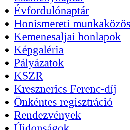
Évfordulónaptár
Honismereti munkaközös
Kemenesaljai honlapok
Képgaléria
Pályázatok
KSZR
Kresznerics Ferenc-díj
Önkéntes regisztráció
Rendezvények
Újdonságok