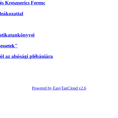
 és Kresznerics Ferenc
deákozattal
matikatankönyvei
essetek"
l az alsósági plébániára
Powered by EasyTagCloud v2.6