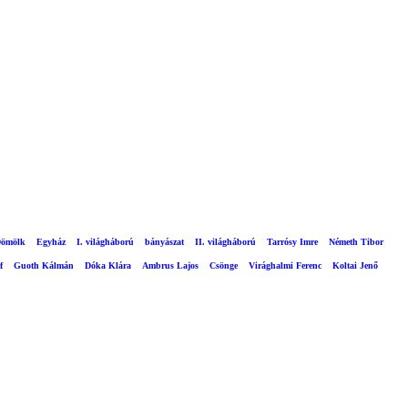
ömölk
Egyház
I. világháború
bányászat
II. világháború
Tarrósy Imre
Németh Tibor
f
Guoth Kálmán
Dóka Klára
Ambrus Lajos
Csönge
Virághalmi Ferenc
Koltai Jenő