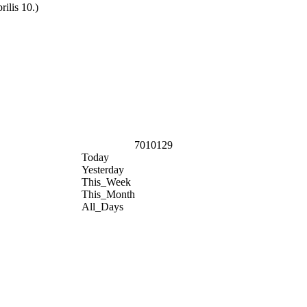
ilis 10.)
7010129
Today
Yesterday
This_Week
This_Month
All_Days