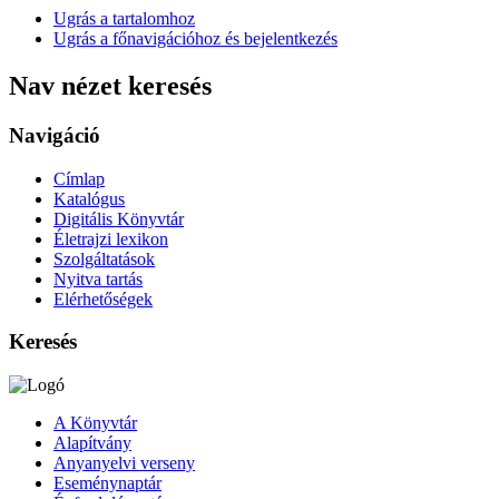
Ugrás a tartalomhoz
Ugrás a főnavigációhoz és bejelentkezés
Nav nézet keresés
Navigáció
Címlap
Katalógus
Digitális Könyvtár
Életrajzi lexikon
Szolgáltatások
Nyitva tartás
Elérhetőségek
Keresés
A Könyvtár
Alapítvány
Anyanyelvi verseny
Eseménynaptár