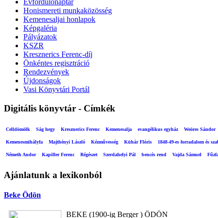
Évfordulónaptár
Honismereti munkaközösség
Kemenesaljai honlapok
Képgaléria
Pályázatok
KSZR
Kresznerics Ferenc-díj
Önkéntes regisztráció
Rendezvények
Újdonságok
Vasi Könyvtári Portál
Digitális könyvtár - Címkék
Celldömölk
Ság hegy
Kresznerics Ferenc
Kemenesalja
evangélikus egyház
Weöres Sándor
Kemenesmihályfa
Majthényi László
Kézművesség
Kühár Flóris
1848-49-es forradalom és sz
Németh Andor
Kapiller Ferenc
Régészet
Szerdahelyi Pál
bencés rend
Vajda Sámuel
Fűzf
Ajánlatunk a lexikonból
Beke Ödön
BEKE (1900-ig Berger ) ÖDÖN