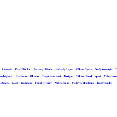
Bencések
Edvi Illés Pál
Berzsenyi Dániel
Nádasdy Lajos
Káldos Gyula
Ostffyasszonyfa
D
abadságharc
Kis János
Oktatás
Településtörténet
Keripar
Sükösd József
sport
Vidos Józse
a Balázs
Vasút
Irodalom
Tilcsik György
Mikes János
Medgyes Magdolna
Könyvkiadás