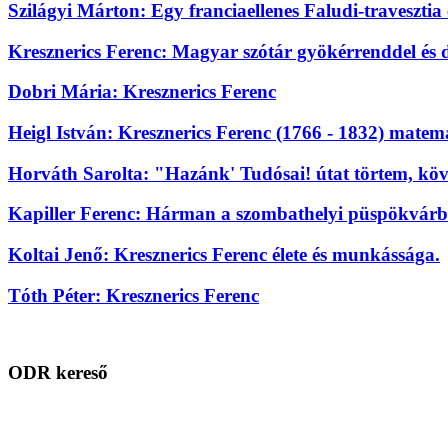
Szilágyi Márton: Egy franciaellenes Faludi-travesztia
Kresznerics Ferenc: Magyar szótár gyökérrenddel és 
Dobri Mária: Kresznerics Ferenc
Heigl István: Kresznerics Ferenc (1766 - 1832) mate
Horváth Sarolta: "Hazánk' Tudósai! útat törtem, köv
Kapiller Ferenc: Hárman a szombathelyi püspökvárbó
Koltai Jenő: Kresznerics Ferenc élete és munkássága.
Tóth Péter: Kresznerics Ferenc
ODR kereső