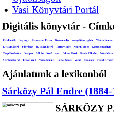
Vasi Könyvtári Portál
Digitális könyvtár - Címk
Celldömölk
Ság hegy
Kresznerics Ferenc
Kemenesalja
evangélikus egyház
Weöres Sándor
I. világháború
bányászat
II. világháború
Tarrósy Imre
Németh Tibor
Kemenesmihályfa
Településtörténet
Keripar
Sükösd József
sport
Vidos József
Guoth Kálmán
Dóka Klára
Szerdahelyi Pál
bencés rend
Vajda Sámuel
Fűzfa Balázs
Vasút
Irodalom
Tilcsik György
Ajánlatunk a lexikonból
Sárközy Pál Endre (1884-
SÁRKÖZY P