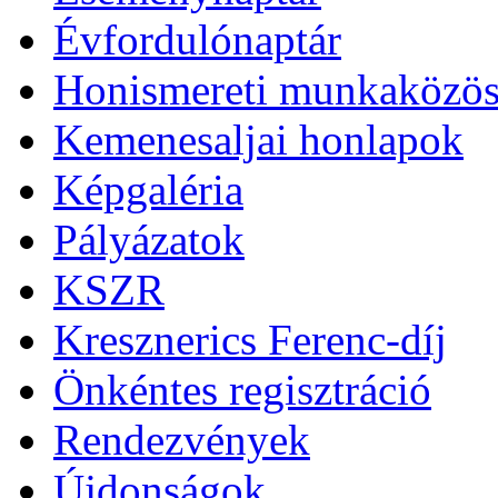
Évfordulónaptár
Honismereti munkaközös
Kemenesaljai honlapok
Képgaléria
Pályázatok
KSZR
Kresznerics Ferenc-díj
Önkéntes regisztráció
Rendezvények
Újdonságok