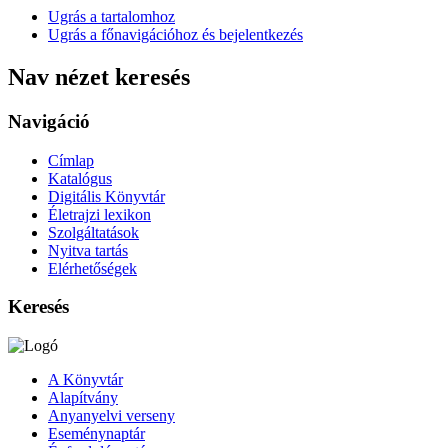
Ugrás a tartalomhoz
Ugrás a főnavigációhoz és bejelentkezés
Nav nézet keresés
Navigáció
Címlap
Katalógus
Digitális Könyvtár
Életrajzi lexikon
Szolgáltatások
Nyitva tartás
Elérhetőségek
Keresés
A Könyvtár
Alapítvány
Anyanyelvi verseny
Eseménynaptár