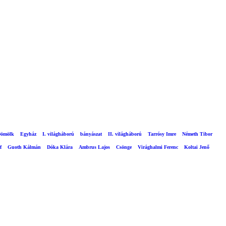
ömölk
Egyház
I. világháború
bányászat
II. világháború
Tarrósy Imre
Németh Tibor
f
Guoth Kálmán
Dóka Klára
Ambrus Lajos
Csönge
Virághalmi Ferenc
Koltai Jenő