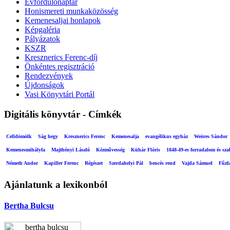
Évfordulónaptár
Honismereti munkaközösség
Kemenesaljai honlapok
Képgaléria
Pályázatok
KSZR
Kresznerics Ferenc-díj
Önkéntes regisztráció
Rendezvények
Újdonságok
Vasi Könyvtári Portál
Digitális könyvtár - Címkék
Celldömölk
Ság hegy
Kresznerics Ferenc
Kemenesalja
evangélikus egyház
Weöres Sándor
Kemenesmihályfa
Majthényi László
Kézművesség
Kühár Flóris
1848-49-es forradalom és sz
Németh Andor
Kapiller Ferenc
Régészet
Szerdahelyi Pál
bencés rend
Vajda Sámuel
Fűzf
Ajánlatunk a lexikonból
Bertha Bulcsu