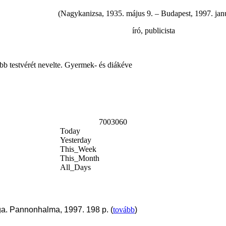
(Nagykanizsa, 1935. május 9. – Budapest, 1997. janu
író, publicista
sebb testvérét nevelte. Gyermek- és diákéve
7003060
Today
Yesterday
This_Week
This_Month
All_Days
a. Pannonhalma, 1997. 198 p. (
tovább
)