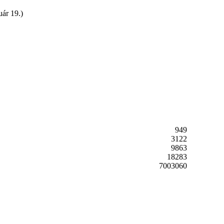
ár 19.)
949
3122
9863
18283
7003060