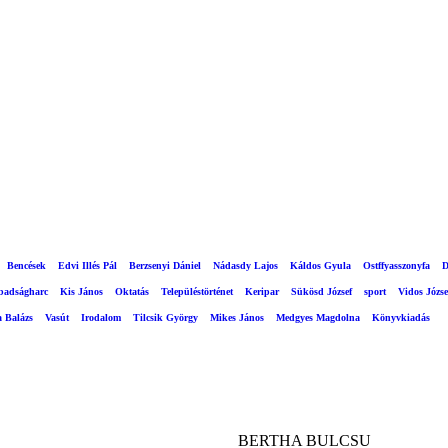
Bencések
Edvi Illés Pál
Berzsenyi Dániel
Nádasdy Lajos
Káldos Gyula
Ostffyasszonyfa
D
abadságharc
Kis János
Oktatás
Településtörténet
Keripar
Sükösd József
sport
Vidos Józse
a Balázs
Vasút
Irodalom
Tilcsik György
Mikes János
Medgyes Magdolna
Könyvkiadás
BERTHA BULCSU