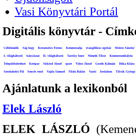
Vasi Könyvtári Portál
Digitális könyvtár - Címk
Celldömölk
Ság hegy
Kresznerics Ferenc
Kemenesalja
evangélikus egyház
Weöres Sándor
I. világháború
bányászat
II. világháború
Tarrósy Imre
Németh Tibor
Kemenesmihályfa
Településtörténet
Keripar
Sükösd József
sport
Vidos József
Guoth Kálmán
Dóka Klára
Szerdahelyi Pál
bencés rend
Vajda Sámuel
Fűzfa Balázs
Vasút
Irodalom
Tilcsik György
Ajánlatunk a lexikonból
Elek László
ELEK LÁSZLÓ
(Kemenes