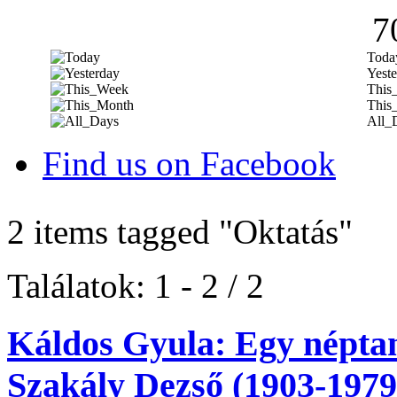
7
Toda
Yeste
This
This
All_
Find us on Facebook
2 items tagged
"Oktatás"
Találatok: 1 - 2 / 2
Káldos Gyula: Egy néptaní
Szakály Dezső (1903-1979