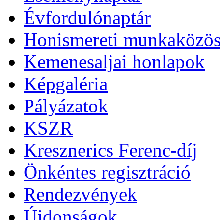
Évfordulónaptár
Honismereti munkaközös
Kemenesaljai honlapok
Képgaléria
Pályázatok
KSZR
Kresznerics Ferenc-díj
Önkéntes regisztráció
Rendezvények
Újdonságok