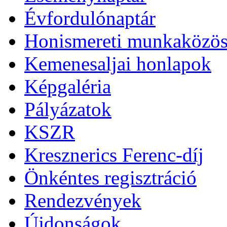
Évfordulónaptár
Honismereti munkaközös
Kemenesaljai honlapok
Képgaléria
Pályázatok
KSZR
Kresznerics Ferenc-díj
Önkéntes regisztráció
Rendezvények
Újdonságok