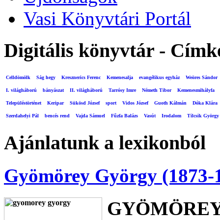
Vasi Könyvtári Portál
Digitális könyvtár - Címk
Celldömölk
Ság hegy
Kresznerics Ferenc
Kemenesalja
evangélikus egyház
Weöres Sándor
I. világháború
bányászat
II. világháború
Tarrósy Imre
Németh Tibor
Kemenesmihályfa
Településtörténet
Keripar
Sükösd József
sport
Vidos József
Guoth Kálmán
Dóka Klára
Szerdahelyi Pál
bencés rend
Vajda Sámuel
Fűzfa Balázs
Vasút
Irodalom
Tilcsik György
Ajánlatunk a lexikonból
Gyömörey György (1873-
GYÖMÖREY