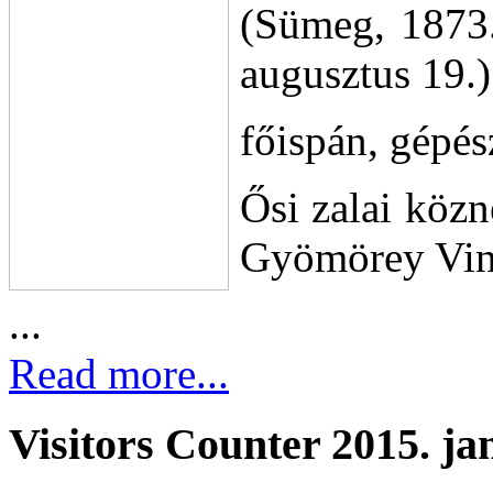
(Sümeg, 1873.
augusztus 19.)
főispán, gépé
Ősi zalai közn
Gyömörey Vinc
...
Read more...
Visitors Counter 2015. ja