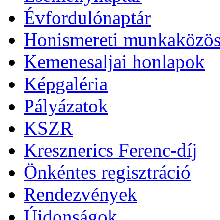
Évfordulónaptár
Honismereti munkaközös
Kemenesaljai honlapok
Képgaléria
Pályázatok
KSZR
Kresznerics Ferenc-díj
Önkéntes regisztráció
Rendezvények
Újdonságok