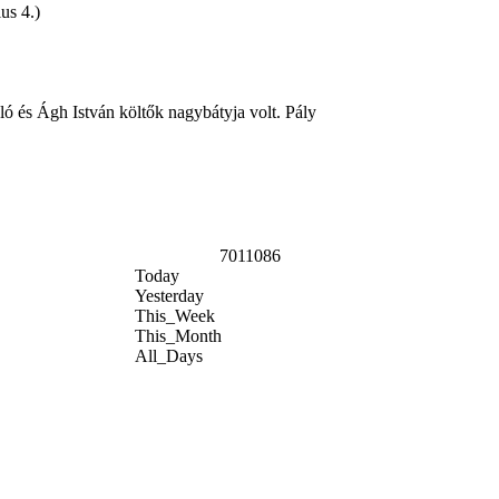
us 4.)
ó és Ágh István költők nagybátyja volt. Pály
7011086
Today
Yesterday
This_Week
This_Month
All_Days