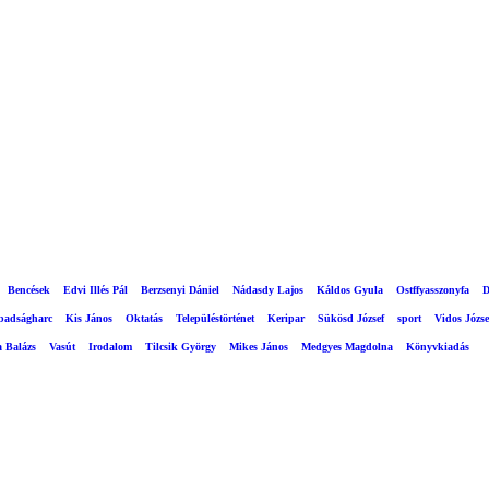
Bencések
Edvi Illés Pál
Berzsenyi Dániel
Nádasdy Lajos
Káldos Gyula
Ostffyasszonyfa
D
abadságharc
Kis János
Oktatás
Településtörténet
Keripar
Sükösd József
sport
Vidos Józse
a Balázs
Vasút
Irodalom
Tilcsik György
Mikes János
Medgyes Magdolna
Könyvkiadás