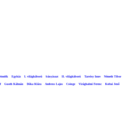
ömölk
Egyház
I. világháború
bányászat
II. világháború
Tarrósy Imre
Németh Tibor
f
Guoth Kálmán
Dóka Klára
Ambrus Lajos
Csönge
Virághalmi Ferenc
Koltai Jenő