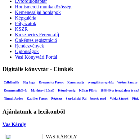
Évfordulónaptár
Honismereti munkaközösség
Kemenesaljai honlapok
Képgaléria
Pályázatok
KSZR
Kresznerics Ferenc-díj
Önkéntes regisztráció
Rendezvények
Újdonságok
Vasi Könyvtári Portál
Digitális könyvtár - Címkék
Celldömölk
Ság hegy
Kresznerics Ferenc
Kemenesalja
evangélikus egyház
Weöres Sándor
Kemenesmihályfa
Majthényi László
Kézművesség
Kühár Flóris
1848-49-es forradalom és sz
Németh Andor
Kapiller Ferenc
Régészet
Szerdahelyi Pál
bencés rend
Vajda Sámuel
Fűzf
Ajánlatunk a lexikonból
Vas Károly
VAS KÁROLY