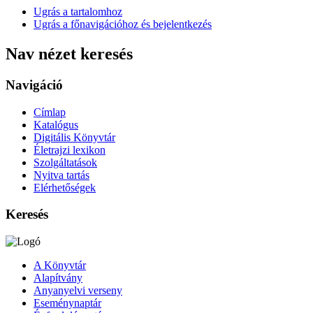
Ugrás a tartalomhoz
Ugrás a főnavigációhoz és bejelentkezés
Nav nézet keresés
Navigáció
Címlap
Katalógus
Digitális Könyvtár
Életrajzi lexikon
Szolgáltatások
Nyitva tartás
Elérhetőségek
Keresés
A Könyvtár
Alapítvány
Anyanyelvi verseny
Eseménynaptár