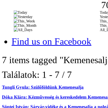
7
Toda
Yeste
This
This
All_
Find us on Facebook
7 items tagged
"Kemenesalj
Találatok: 1 - 7 / 7
Tungli Gyula: Szülőföldünk Kemenesalja
Dóka Klára: Kézművesség és kereskedelem Kemenesal
Söptei István: Sárvár-vidéke és a Kemenesalja a pol