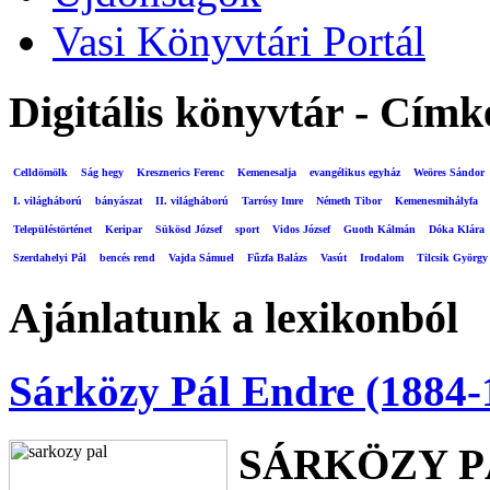
Vasi Könyvtári Portál
Digitális könyvtár - Címk
Celldömölk
Ság hegy
Kresznerics Ferenc
Kemenesalja
evangélikus egyház
Weöres Sándor
I. világháború
bányászat
II. világháború
Tarrósy Imre
Németh Tibor
Kemenesmihályfa
Településtörténet
Keripar
Sükösd József
sport
Vidos József
Guoth Kálmán
Dóka Klára
Szerdahelyi Pál
bencés rend
Vajda Sámuel
Fűzfa Balázs
Vasút
Irodalom
Tilcsik György
Ajánlatunk a lexikonból
Sárközy Pál Endre (1884-
SÁRKÖZY P