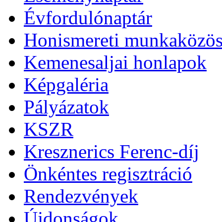
Évfordulónaptár
Honismereti munkaközös
Kemenesaljai honlapok
Képgaléria
Pályázatok
KSZR
Kresznerics Ferenc-díj
Önkéntes regisztráció
Rendezvények
Újdonságok