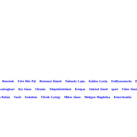
Bencések
Edvi Illés Pál
Berzsenyi Dániel
Nádasdy Lajos
Káldos Gyula
Ostffyasszonyfa
D
abadságharc
Kis János
Oktatás
Településtörténet
Keripar
Sükösd József
sport
Vidos Józse
a Balázs
Vasút
Irodalom
Tilcsik György
Mikes János
Medgyes Magdolna
Könyvkiadás