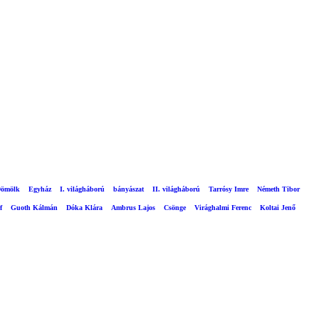
ömölk
Egyház
I. világháború
bányászat
II. világháború
Tarrósy Imre
Németh Tibor
f
Guoth Kálmán
Dóka Klára
Ambrus Lajos
Csönge
Virághalmi Ferenc
Koltai Jenő