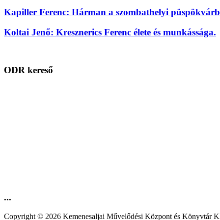
Kapiller Ferenc: Hárman a szombathelyi püspökvárbó
Koltai Jenő: Kresznerics Ferenc élete és munkássága.
ODR kereső
...
Copyright © 2026 Kemenesaljai Művelődési Központ és Könyv