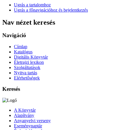
Ugrás a tartalomhoz
Ugrás a főnavigációhoz és bejelentkezés
Nav nézet keresés
Navigáció
Címlap
Katalógus
Digitális Könyvtár
Életrajzi lexikon
Szolgáltatások
Nyitva tartás
Elérhetőségek
Keresés
A Könyvtár
Alapítvány
Anyanyelvi verseny
Eseménynaptár