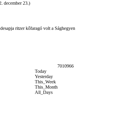
2. december 23.)
desapja ritzer kőfaragó volt a Sághegyen
7010966
Today
Yesterday
This_Week
This_Month
All_Days