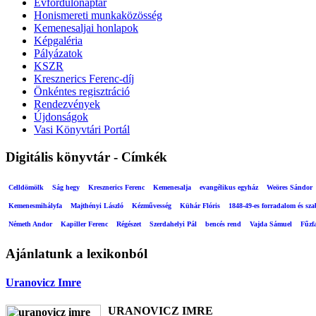
Évfordulónaptár
Honismereti munkaközösség
Kemenesaljai honlapok
Képgaléria
Pályázatok
KSZR
Kresznerics Ferenc-díj
Önkéntes regisztráció
Rendezvények
Újdonságok
Vasi Könyvtári Portál
Digitális könyvtár - Címkék
Celldömölk
Ság hegy
Kresznerics Ferenc
Kemenesalja
evangélikus egyház
Weöres Sándor
Kemenesmihályfa
Majthényi László
Kézművesség
Kühár Flóris
1848-49-es forradalom és sz
Németh Andor
Kapiller Ferenc
Régészet
Szerdahelyi Pál
bencés rend
Vajda Sámuel
Fűzf
Ajánlatunk a lexikonból
Uranovicz Imre
URANOVICZ IMRE