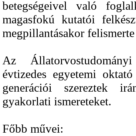
betegségeivel való foglal
magasfokú kutatói felkész
megpillantásakor felismerte
Az Állatorvostudomány
évtizedes egyetemi oktató 
generációi szereztek irá
gyakorlati ismereteket.
Főbb művei: