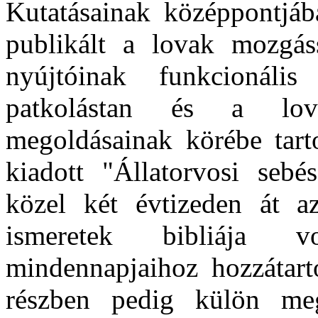
Kutatásainak középpontjába
publikált a lovak mozgáss
nyújtóinak funkcionális
patkolástan és a lov
megoldásainak körébe tart
kiadott "Állatorvosi seb
közel két évtizeden át az 
ismeretek bibliája v
mindennapjaihoz hozzátarto
részben pedig külön meg