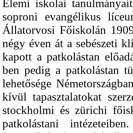
Elemi iskolai tanulmányait
soproni evangélikus líceu
Állatorvosi Főiskolán 1909
négy éven át a sebészeti kl
kapott a patkolástan előad
ben pedig a patkolástan tü
lehetősége Németországban.
kívül tapasztalatokat szer
stockholmi és zürichi főisk
patkolástani intézeteibe