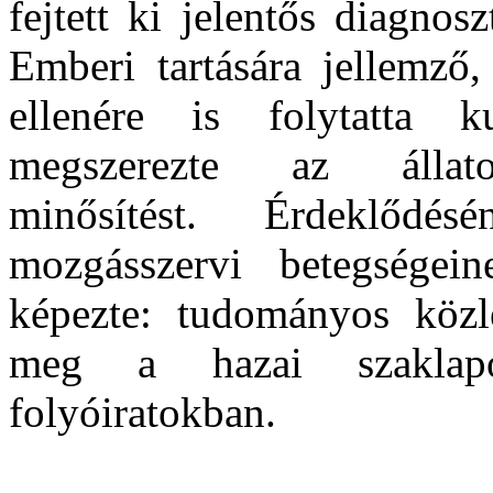
fejtett ki jelentős diagnos
Emberi tartására jellemző,
ellenére is folytatta k
megszerezte az állato
minősítést. Érdeklődé
mozgásszervi betegségein
képezte: tudományos közl
meg a hazai szaklapo
folyóiratokban.