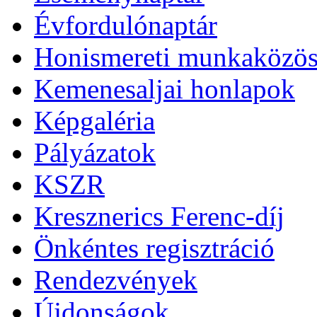
Évfordulónaptár
Honismereti munkaközös
Kemenesaljai honlapok
Képgaléria
Pályázatok
KSZR
Kresznerics Ferenc-díj
Önkéntes regisztráció
Rendezvények
Újdonságok