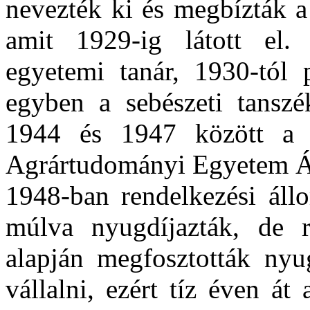
nevezték ki és megbízták a 
amit 1929-ig látott el. 
egyetemi tanár, 1930-tól 
egyben a sebészeti tanszék
1944 és 1947 között a 
Agrártudományi Egyetem Ál
1948-ban rendelkezési áll
múlva nyugdíjazták, de 
alapján megfosztották nyu
vállalni, ezért tíz éven át