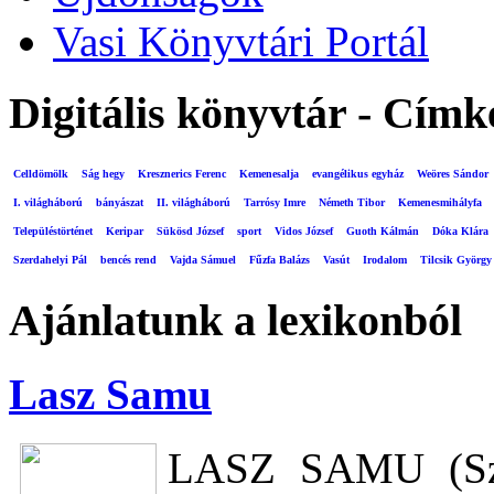
Vasi Könyvtári Portál
Digitális könyvtár - Címk
Celldömölk
Ság hegy
Kresznerics Ferenc
Kemenesalja
evangélikus egyház
Weöres Sándor
I. világháború
bányászat
II. világháború
Tarrósy Imre
Németh Tibor
Kemenesmihályfa
Településtörténet
Keripar
Sükösd József
sport
Vidos József
Guoth Kálmán
Dóka Klára
Szerdahelyi Pál
bencés rend
Vajda Sámuel
Fűzfa Balázs
Vasút
Irodalom
Tilcsik György
Ajánlatunk a lexikonból
Lasz Samu
LASZ SAMU (Sze