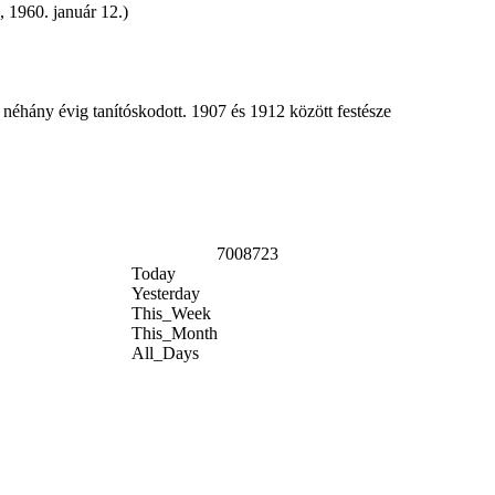
, 1960. január 12.)
néhány évig tanítóskodott. 1907 és 1912 között festésze
7008723
Today
Yesterday
This_Week
This_Month
All_Days