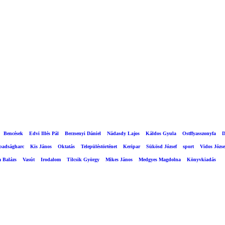
Bencések
Edvi Illés Pál
Berzsenyi Dániel
Nádasdy Lajos
Káldos Gyula
Ostffyasszonyfa
D
abadságharc
Kis János
Oktatás
Településtörténet
Keripar
Sükösd József
sport
Vidos Józse
a Balázs
Vasút
Irodalom
Tilcsik György
Mikes János
Medgyes Magdolna
Könyvkiadás