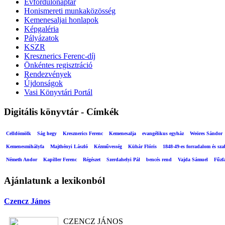
Évfordulónaptár
Honismereti munkaközösség
Kemenesaljai honlapok
Képgaléria
Pályázatok
KSZR
Kresznerics Ferenc-díj
Önkéntes regisztráció
Rendezvények
Újdonságok
Vasi Könyvtári Portál
Digitális könyvtár - Címkék
Celldömölk
Ság hegy
Kresznerics Ferenc
Kemenesalja
evangélikus egyház
Weöres Sándor
Kemenesmihályfa
Majthényi László
Kézművesség
Kühár Flóris
1848-49-es forradalom és sz
Németh Andor
Kapiller Ferenc
Régészet
Szerdahelyi Pál
bencés rend
Vajda Sámuel
Fűzf
Ajánlatunk a lexikonból
Czencz János
CZENCZ JÁNOS