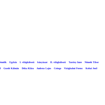
ömölk
Egyház
I. világháború
bányászat
II. világháború
Tarrósy Imre
Németh Tibor
f
Guoth Kálmán
Dóka Klára
Ambrus Lajos
Csönge
Virághalmi Ferenc
Koltai Jenő