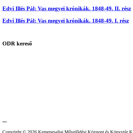
Edvi Illés Pál: Vas megyei krónikák. 1848-49. II. rész
Edvi Illés Pál: Vas megyei krónikák. 1848-49. I. rész
ODR kereső
...
Copyright © 2026 Kemenesaljai Művelődési Központ és Könyv