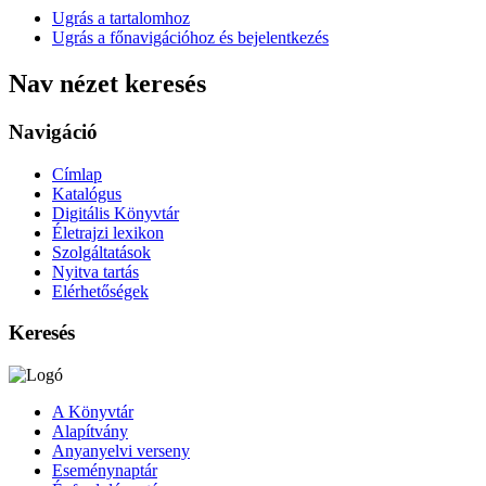
Ugrás a tartalomhoz
Ugrás a főnavigációhoz és bejelentkezés
Nav nézet keresés
Navigáció
Címlap
Katalógus
Digitális Könyvtár
Életrajzi lexikon
Szolgáltatások
Nyitva tartás
Elérhetőségek
Keresés
A Könyvtár
Alapítvány
Anyanyelvi verseny
Eseménynaptár