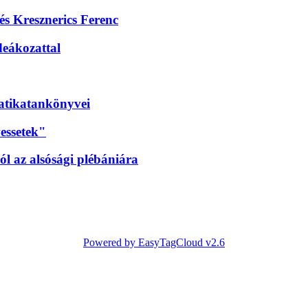
 és Kresznerics Ferenc
deákozattal
matikatankönyvei
essetek"
l az alsósági plébániára
Powered by EasyTagCloud v2.6