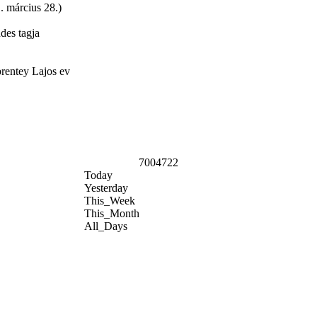
. március 28.)
des tagja
brentey Lajos ev
7004722
Today
Yesterday
This_Week
This_Month
All_Days