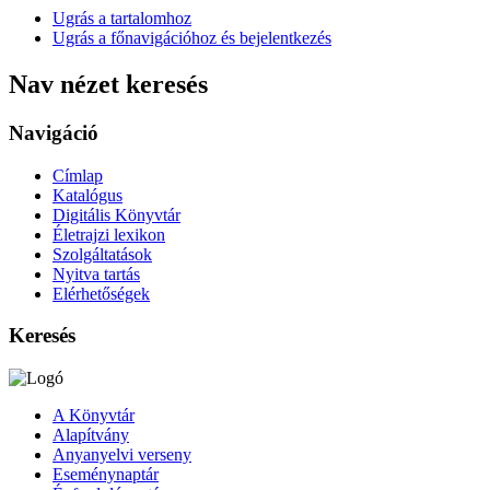
Ugrás a tartalomhoz
Ugrás a főnavigációhoz és bejelentkezés
Nav nézet keresés
Navigáció
Címlap
Katalógus
Digitális Könyvtár
Életrajzi lexikon
Szolgáltatások
Nyitva tartás
Elérhetőségek
Keresés
A Könyvtár
Alapítvány
Anyanyelvi verseny
Eseménynaptár