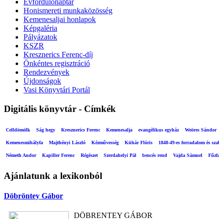
Évfordulónaptár
Honismereti munkaközösség
Kemenesaljai honlapok
Képgaléria
Pályázatok
KSZR
Kresznerics Ferenc-díj
Önkéntes regisztráció
Rendezvények
Újdonságok
Vasi Könyvtári Portál
Digitális könyvtár - Címkék
Celldömölk
Ság hegy
Kresznerics Ferenc
Kemenesalja
evangélikus egyház
Weöres Sándor
Kemenesmihályfa
Majthényi László
Kézművesség
Kühár Flóris
1848-49-es forradalom és sz
Németh Andor
Kapiller Ferenc
Régészet
Szerdahelyi Pál
bencés rend
Vajda Sámuel
Fűzf
Ajánlatunk a lexikonból
Döbröntey Gábor
DÖBRENTEY GÁBOR