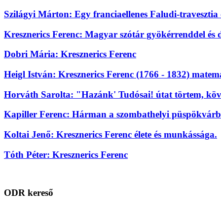
Szilágyi Márton: Egy franciaellenes Faludi-travesztia
Kresznerics Ferenc: Magyar szótár gyökérrenddel és 
Dobri Mária: Kresznerics Ferenc
Heigl István: Kresznerics Ferenc (1766 - 1832) mate
Horváth Sarolta: "Hazánk' Tudósai! útat törtem, köv
Kapiller Ferenc: Hárman a szombathelyi püspökvárbó
Koltai Jenő: Kresznerics Ferenc élete és munkássága.
Tóth Péter: Kresznerics Ferenc
ODR kereső