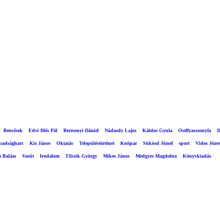
Bencések
Edvi Illés Pál
Berzsenyi Dániel
Nádasdy Lajos
Káldos Gyula
Ostffyasszonyfa
D
abadságharc
Kis János
Oktatás
Településtörténet
Keripar
Sükösd József
sport
Vidos Józse
a Balázs
Vasút
Irodalom
Tilcsik György
Mikes János
Medgyes Magdolna
Könyvkiadás