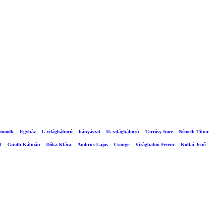
ömölk
Egyház
I. világháború
bányászat
II. világháború
Tarrósy Imre
Németh Tibor
f
Guoth Kálmán
Dóka Klára
Ambrus Lajos
Csönge
Virághalmi Ferenc
Koltai Jenő