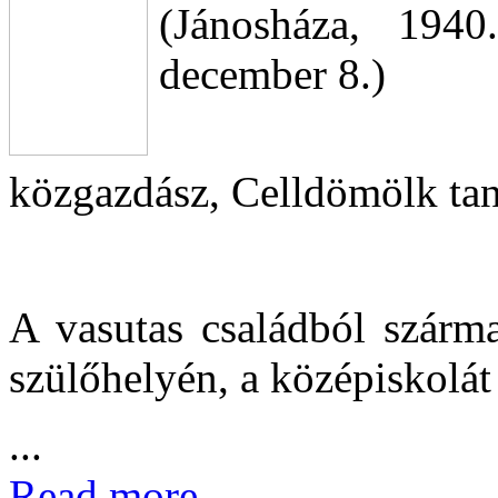
(Jánosháza, 1940
december 8.)
közgazdász, Celldömölk ta
A vasutas családból szárma
szülőhelyén, a középiskolát 
...
Read more...