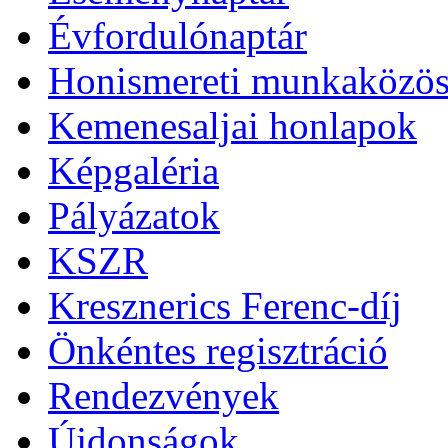
Évfordulónaptár
Honismereti munkaközös
Kemenesaljai honlapok
Képgaléria
Pályázatok
KSZR
Kresznerics Ferenc-díj
Önkéntes regisztráció
Rendezvények
Újdonságok