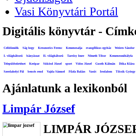
Vasi Könyvtári Portál
Digitális könyvtár - Címk
Celldömölk
Ság hegy
Kresznerics Ferenc
Kemenesalja
evangélikus egyház
Weöres Sándor
I. világháború
bányászat
II. világháború
Tarrósy Imre
Németh Tibor
Kemenesmihályfa
Településtörténet
Keripar
Sükösd József
sport
Vidos József
Guoth Kálmán
Dóka Klára
Szerdahelyi Pál
bencés rend
Vajda Sámuel
Fűzfa Balázs
Vasút
Irodalom
Tilcsik György
Ajánlatunk a lexikonból
Limpár József
LIMPÁR JÓZSE