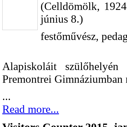
(Celldömölk, 1924
június 8.)
festőművész, peda
Alapiskoláit szülőhelyén
Premontrei Gimnáziumban m
...
Read more...