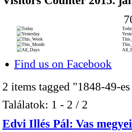
Visitors Counter 2015. ja
7
Toda
Yeste
This
This
All_
Find us on Facebook
2 items tagged
"1848-49-es
Találatok: 1 - 2 / 2
Edvi Illés Pál: Vas megyei