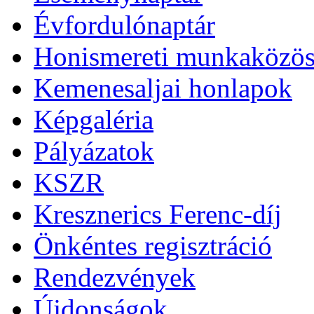
Évfordulónaptár
Honismereti munkaközös
Kemenesaljai honlapok
Képgaléria
Pályázatok
KSZR
Kresznerics Ferenc-díj
Önkéntes regisztráció
Rendezvények
Újdonságok