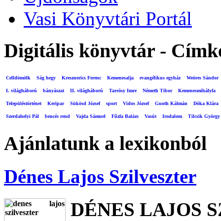
Vasi Könyvtári Portál
Digitális könyvtár - Címk
Celldömölk
Ság hegy
Kresznerics Ferenc
Kemenesalja
evangélikus egyház
Weöres Sándor
I. világháború
bányászat
II. világháború
Tarrósy Imre
Németh Tibor
Kemenesmihályfa
Településtörténet
Keripar
Sükösd József
sport
Vidos József
Guoth Kálmán
Dóka Klára
Szerdahelyi Pál
bencés rend
Vajda Sámuel
Fűzfa Balázs
Vasút
Irodalom
Tilcsik György
Ajánlatunk a lexikonból
Dénes Lajos Szilveszter
DÉNES LAJOS 