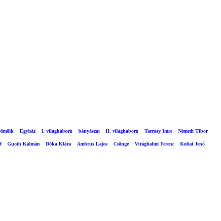
ömölk
Egyház
I. világháború
bányászat
II. világháború
Tarrósy Imre
Németh Tibor
f
Guoth Kálmán
Dóka Klára
Ambrus Lajos
Csönge
Virághalmi Ferenc
Koltai Jenő