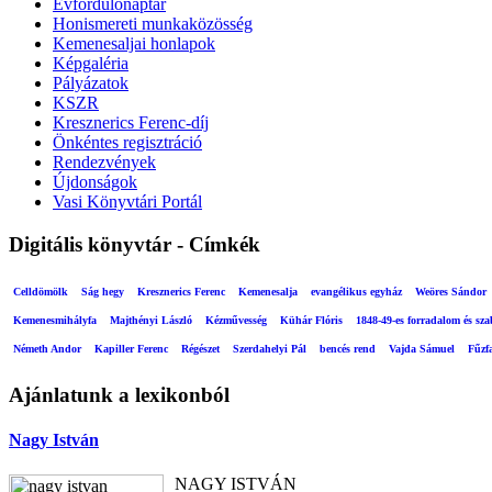
Évfordulónaptár
Honismereti munkaközösség
Kemenesaljai honlapok
Képgaléria
Pályázatok
KSZR
Kresznerics Ferenc-díj
Önkéntes regisztráció
Rendezvények
Újdonságok
Vasi Könyvtári Portál
Digitális könyvtár - Címkék
Celldömölk
Ság hegy
Kresznerics Ferenc
Kemenesalja
evangélikus egyház
Weöres Sándor
Kemenesmihályfa
Majthényi László
Kézművesség
Kühár Flóris
1848-49-es forradalom és sz
Németh Andor
Kapiller Ferenc
Régészet
Szerdahelyi Pál
bencés rend
Vajda Sámuel
Fűzf
Ajánlatunk a lexikonból
Nagy István
NAGY ISTVÁN