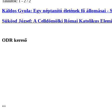
Találatok: 1 - 2 / 2
Káldos Gyula: Egy néptanító életének fő állomásai - 
Sükösd József: A Celldömölki Római Katolikus Elemi 
ODR kereső
...