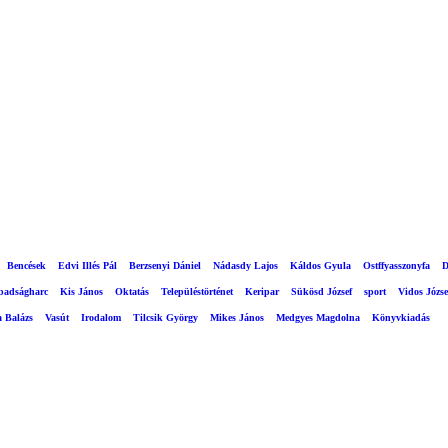
Bencések
Edvi Illés Pál
Berzsenyi Dániel
Nádasdy Lajos
Káldos Gyula
Ostffyasszonyfa
D
abadságharc
Kis János
Oktatás
Településtörténet
Keripar
Sükösd József
sport
Vidos Józse
a Balázs
Vasút
Irodalom
Tilcsik György
Mikes János
Medgyes Magdolna
Könyvkiadás