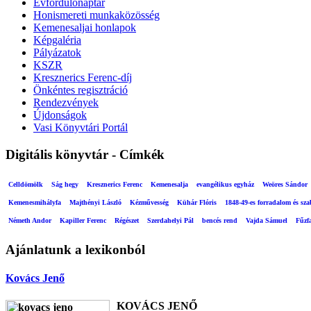
Évfordulónaptár
Honismereti munkaközösség
Kemenesaljai honlapok
Képgaléria
Pályázatok
KSZR
Kresznerics Ferenc-díj
Önkéntes regisztráció
Rendezvények
Újdonságok
Vasi Könyvtári Portál
Digitális könyvtár - Címkék
Celldömölk
Ság hegy
Kresznerics Ferenc
Kemenesalja
evangélikus egyház
Weöres Sándor
Kemenesmihályfa
Majthényi László
Kézművesség
Kühár Flóris
1848-49-es forradalom és sz
Németh Andor
Kapiller Ferenc
Régészet
Szerdahelyi Pál
bencés rend
Vajda Sámuel
Fűzf
Ajánlatunk a lexikonból
Kovács Jenő
KOVÁCS JENŐ