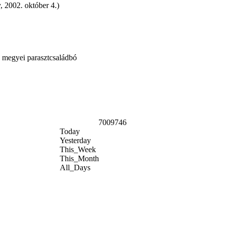
, 2002. október 4.)
 megyei parasztcsaládbó
7009746
Today
Yesterday
This_Week
This_Month
All_Days