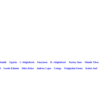
ömölk
Egyház
I. világháború
bányászat
II. világháború
Tarrósy Imre
Németh Tibor
f
Guoth Kálmán
Dóka Klára
Ambrus Lajos
Csönge
Virághalmi Ferenc
Koltai Jenő