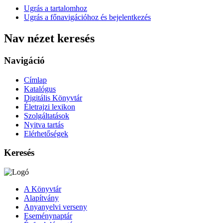
Ugrás a tartalomhoz
Ugrás a főnavigációhoz és bejelentkezés
Nav nézet keresés
Navigáció
Címlap
Katalógus
Digitális Könyvtár
Életrajzi lexikon
Szolgáltatások
Nyitva tartás
Elérhetőségek
Keresés
A Könyvtár
Alapítvány
Anyanyelvi verseny
Eseménynaptár