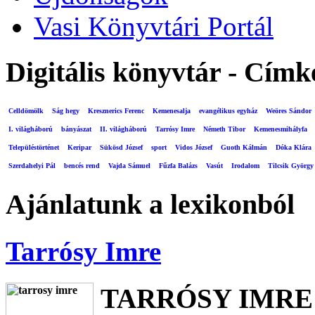
Vasi Könyvtári Portál
Digitális könyvtár - Címk
Celldömölk
Ság hegy
Kresznerics Ferenc
Kemenesalja
evangélikus egyház
Weöres Sándor
I. világháború
bányászat
II. világháború
Tarrósy Imre
Németh Tibor
Kemenesmihályfa
Településtörténet
Keripar
Sükösd József
sport
Vidos József
Guoth Kálmán
Dóka Klára
Szerdahelyi Pál
bencés rend
Vajda Sámuel
Fűzfa Balázs
Vasút
Irodalom
Tilcsik György
Ajánlatunk a lexikonból
Tarrósy Imre
TARRÓSY IMRE