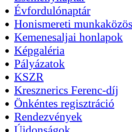
Évfordulónaptár
Honismereti munkaközös
Kemenesaljai honlapok
Képgaléria
Pályázatok
KSZR
Kresznerics Ferenc-díj
Önkéntes regisztráció
Rendezvények
Újdonságok