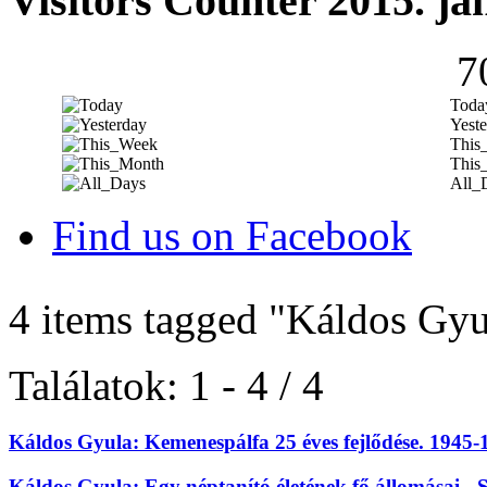
Visitors Counter 2015. ja
7
Toda
Yeste
This
This
All_
Find us on Facebook
4 items tagged
"Káldos Gyu
Találatok: 1 - 4 / 4
Káldos Gyula: Kemenespálfa 25 éves fejlődése. 1945-
Káldos Gyula: Egy néptanító életének fő állomásai - 