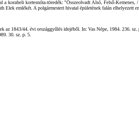
 utal a korabeli kortesnóta-töredék: "Összeolvadt Alsó, Felső-Kemenes
h Elek emlékét. A polgármesteri hivatal épületének falán elhelyezett em
k az 1843/44. évi országgyűlés idejéből. In: Vas Népe, 1984. 236. sz. 
9. 30. sz. p. 5.