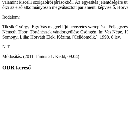
valamint kiscelli szolgabírói járásokból. Az egyesítés jelentőségére
őrzi az első alkotmányosan megválasztott parlamenti képviselő, Horvát
Irodalom:
Tilcsik György: Egy Vas megyei ifjú nevezetes szereplése. Feljegyzése
Németh Tibor: Történészek vándorgyűlése Csöngén. In: Vas Népe, 198
Somogyi Lilla: Horváth Elek. Kézirat. [Celldömölk,], 1998. 8 lev.
N.T.
Módosítás: (2011. Június 21. Kedd, 09:04)
ODR kereső