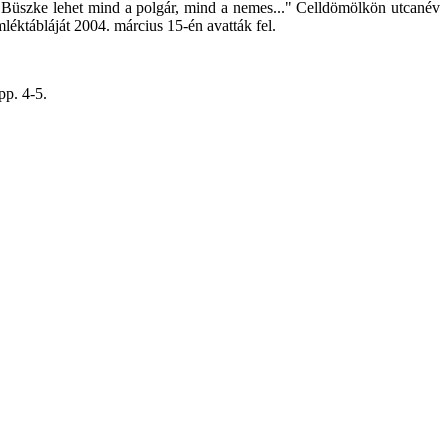
, / Büszke lehet mind a polgár, mind a nemes..." Celldömölkön utcanév
léktábláját 2004. március 15-én avatták fel.
pp. 4-5.