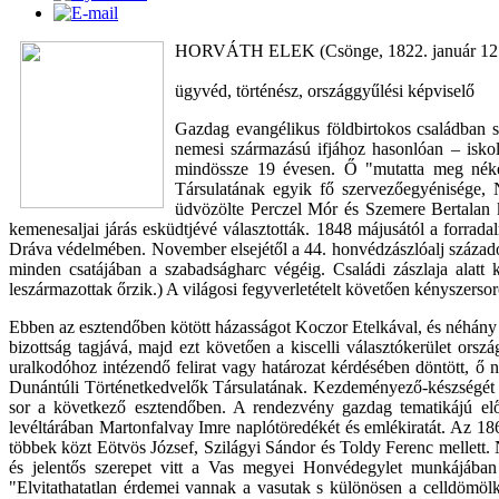
HORVÁTH ELEK (Csönge, 1822. január 12. –
ügyvéd, történész, országgyűlési képviselő
Gazdag evangélikus földbirtokos családban s
nemesi származású ifjához hasonlóan – iskol
mindössze 19 évesen. Ő "mutatta meg nékem
Társulatának egyik fő szervezőegyénisége, N
üdvözölte Perczel Mór és Szemere Bertalan k
kemenesaljai járás esküdtjévé választották. 1848 májusától a forra
Dráva védelmében. November elsejétől a 44. honvédzászlóalj százados
minden csatájában a szabadságharc végéig. Családi zászlaja alatt 
leszármazottak őrzik.) A világosi fegyverletételt követően kényszer
Ebben az esztendőben kötött házasságot Koczor Etelkával, és néhány é
bizottság tagjává, majd ezt követően a kiscelli választókerület ors
uralkodóhoz intézendő felirat vagy határozat kérdésében döntött, ő 
Dunántúli Történetkedvelők Társulatának. Kezdeményező-készségét biz
sor a következő esztendőben. A rendezvény gazdag tematikájú elő
levéltárában Martonfalvay Imre naplótöredékét és emlékiratát. Az 18
többek közt Eötvös József, Szilágyi Sándor és Toldy Ferenc mellett
és jelentős szerepet vitt a Vas megyei Honvédegylet munkájában i
"Elvitathatatlan érdemei vannak a vasutak s különösen a celldömölki