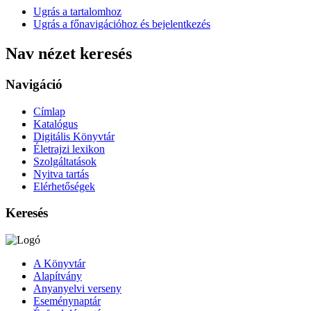
Ugrás a tartalomhoz
Ugrás a főnavigációhoz és bejelentkezés
Nav nézet keresés
Navigáció
Címlap
Katalógus
Digitális Könyvtár
Életrajzi lexikon
Szolgáltatások
Nyitva tartás
Elérhetőségek
Keresés
A Könyvtár
Alapítvány
Anyanyelvi verseny
Eseménynaptár