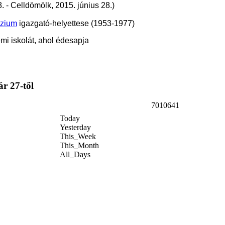
. - Celldömölk, 2015. június 28.)
ázium
igazgató-helyettese (1953-1977)
mi iskolát, ahol édesapja
ár 27-től
7010641
Today
Yesterday
This_Week
This_Month
All_Days