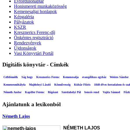
Évfordulónaptár
Honismereti munkaközösség
Kemenesaljai honlapok
Képgaléria
Pályázatok
KSZR
Kresznerics Ferenc-díj
Önkéntes regisztráció
Rendezvények
Újdonságok
Vasi Könyvtári Portál
Digitális könyvtár - Címkék
Celldömölk
Ság hegy
Kresznerics Ferenc
Kemenesalja
evangélikus egyház
Weöres Sándor
Kemenesmihályfa
Majthényi László
Kézművesség
Kühár Flóris
1848-49-es forradalom és sz
Németh Andor
Kapiller Ferenc
Régészet
Szerdahelyi Pál
bencés rend
Vajda Sámuel
Fűzf
Ajánlatunk a lexikonból
Németh Lajos
NÉMETH LAJOS