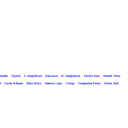
ömölk
Egyház
I. világháború
bányászat
II. világháború
Tarrósy Imre
Németh Tibor
f
Guoth Kálmán
Dóka Klára
Ambrus Lajos
Csönge
Virághalmi Ferenc
Koltai Jenő