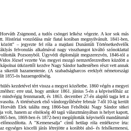
t Horváth Zsigmond, a tudós csöngei lelkész végezte. A kor sok más
t. Históriai vonzódása már fiatal korában megnyilvánult. 1841-ben,
között" – jegyezte fel róla a majdani Dunántúli Történetkedvelők
áklyás felvonulás alkalmával nagy visszhangot kiváltó szónoklattal
ávolították Pozsonyból. Ügyvédi diplomáját megszerezvén, 1846-tól a
 a Vidos József vezette Vas megyei mozgó nemzetőrezredben küzdött a
 kápolnai ütközettől kezdve Nagy Sándor hadtestében részt vett annak
va sikerült hazamentenie. (A szabadságharcos ereklyét németországi
ált 1855-ös hazaengedéséig.
yhülés kezdetével tért vissza a megyei közéletbe. 1860 végén a megyei
szméihez: erre utal, hogy amikor 1861. június 5-én a képviselőház az
e mindvégig fennmaradt, és 1863. december 27-én alapító tagja lett a
solta. A történészek első vándorgyűlésére február 7-től 10-ig került
. Horváth Elek találta meg 1866-ban Felsőbüki Nagy Sándor sitkei
ja volt, hanem az elnökség 40 tagú választmányában is helyet kapott,
(1865-ben, 1869-ben és 1872-ben) megújították képviselői mandátumát
 előmozdította. A "Kemenesalja" című hetilap róla emlékezve írta:
egységes kiscelli járás létrejötte a korábbi alsó- és felsőkemenesi,