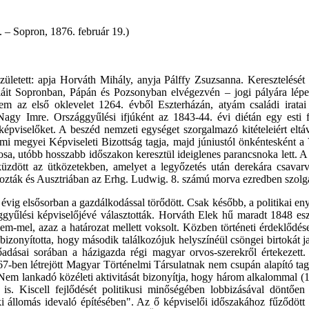
 Sopron, 1876. február 19.)
zületett: apja Horváth Mihály, anyja Pálffy Zsuzsanna. Keresztelésé
áit Sopronban, Pápán és Pozsonyban elvégezvén – jogi pályára lépet
 az első oklevelet 1264. évből Eszterházán, atyám családi iratai 
agy Imre. Országgyűlési ifjúként az 1843-44. évi diétán egy esti f
épviselőket. A beszéd nemzeti egységet szorgalmazó kitételeiért elt
dalmi megyei Képviseleti Bizottság tagja, majd júniustól önkéntesként
a, utóbb hosszabb időszakon keresztül ideiglenes parancsnoka lett. A
küzdött az ütközetekben, amelyet a legyőzetés után derekára csavar
sorozták és Ausztriában az Erhg. Ludwig. 8. számú morva ezredben szolg
vig elsősorban a gazdálkodással törődött. Csak később, a politikai en
zággyűlési képviselőjévé választották. Horváth Elek hű maradt 1848 e
nem-mel, azaz a határozat mellett voksolt. Közben történeti érdeklődés
onyította, hogy második találkozójuk helyszínéül csöngei birtokát java
adásai sorában a házigazda régi magyar orvos-szerekről értekezett
67-ben létrejött Magyar Történelmi Társulatnak nem csupán alapító tag
. Nem lankadó közéleti aktivitását bizonyítja, hogy három alkalommal 
s. Kiscell fejlődését politikusi minőségében lobbizásával döntően
 állomás idevaló építésében". Az ő képviselői időszakához fűződött az 