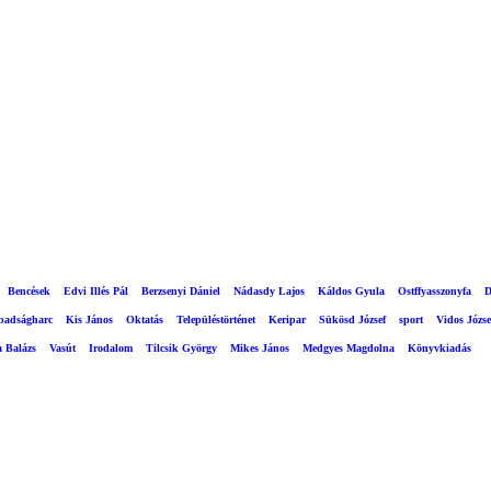
Bencések
Edvi Illés Pál
Berzsenyi Dániel
Nádasdy Lajos
Káldos Gyula
Ostffyasszonyfa
D
abadságharc
Kis János
Oktatás
Településtörténet
Keripar
Sükösd József
sport
Vidos Józse
a Balázs
Vasút
Irodalom
Tilcsik György
Mikes János
Medgyes Magdolna
Könyvkiadás