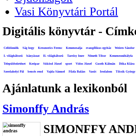
Vasi Könyvtári Portál
Digitális könyvtár - Címk
Celldömölk
Ság hegy
Kresznerics Ferenc
Kemenesalja
evangélikus egyház
Weöres Sándor
I. világháború
bányászat
II. világháború
Tarrósy Imre
Németh Tibor
Kemenesmihályfa
Településtörténet
Keripar
Sükösd József
sport
Vidos József
Guoth Kálmán
Dóka Klára
Szerdahelyi Pál
bencés rend
Vajda Sámuel
Fűzfa Balázs
Vasút
Irodalom
Tilcsik György
Ajánlatunk a lexikonból
Simonffy András
SIMONFFY AND