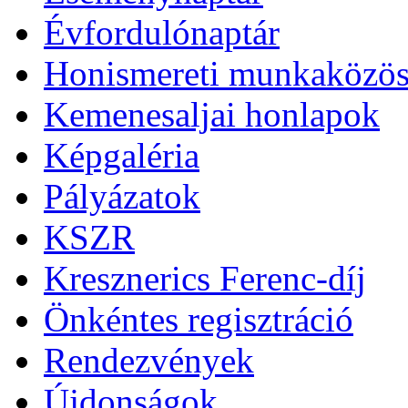
Évfordulónaptár
Honismereti munkaközös
Kemenesaljai honlapok
Képgaléria
Pályázatok
KSZR
Kresznerics Ferenc-díj
Önkéntes regisztráció
Rendezvények
Újdonságok