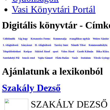
Vasi Könyvtári Portál
Digitális könyvtár - Címk
Celldömölk
Ság hegy
Kresznerics Ferenc
Kemenesalja
evangélikus egyház
Weöres Sándor
I. világháború
bányászat
II. világháború
Tarrósy Imre
Németh Tibor
Kemenesmihályfa
Településtörténet
Keripar
Sükösd József
sport
Vidos József
Guoth Kálmán
Dóka Klára
Szerdahelyi Pál
bencés rend
Vajda Sámuel
Fűzfa Balázs
Vasút
Irodalom
Tilcsik György
Ajánlatunk a lexikonból
Szakály Dezső
SZAKÁLY DEZSŐ