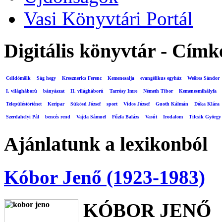
Vasi Könyvtári Portál
Digitális könyvtár - Címk
Celldömölk
Ság hegy
Kresznerics Ferenc
Kemenesalja
evangélikus egyház
Weöres Sándor
I. világháború
bányászat
II. világháború
Tarrósy Imre
Németh Tibor
Kemenesmihályfa
Településtörténet
Keripar
Sükösd József
sport
Vidos József
Guoth Kálmán
Dóka Klára
Szerdahelyi Pál
bencés rend
Vajda Sámuel
Fűzfa Balázs
Vasút
Irodalom
Tilcsik György
Ajánlatunk a lexikonból
Kóbor Jenő (1923-1983)
KÓBOR JENŐ