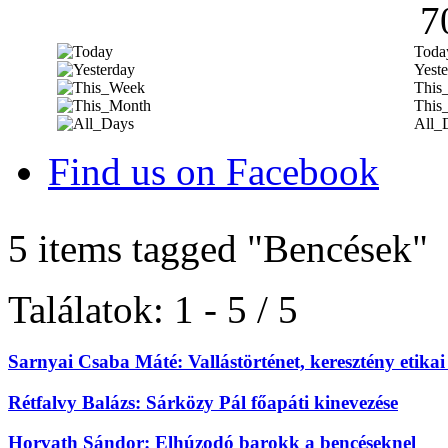
7
Toda
Yeste
This
This
All_
Find us on Facebook
5 items tagged
"Bencések"
Találatok: 1 - 5 / 5
Sarnyai Csaba Máté: Vallástörténet, keresztény etika
Rétfalvy Balázs: Sárközy Pál főapáti kinevezése
Horvath Sándor: Elhúzodó barokk a bencéseknel