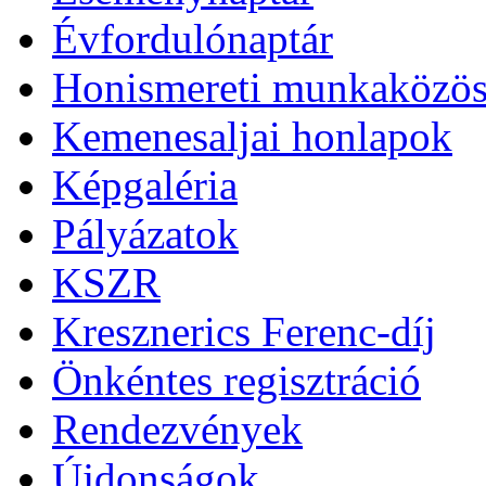
Évfordulónaptár
Honismereti munkaközös
Kemenesaljai honlapok
Képgaléria
Pályázatok
KSZR
Kresznerics Ferenc-díj
Önkéntes regisztráció
Rendezvények
Újdonságok