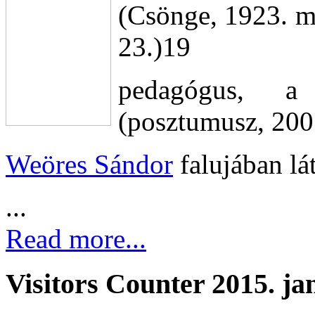
(Csönge, 1923. má
23.)19
pedagógus, a
(posztumusz, 200
Weöres Sándor
falujában lá
...
Read more...
Visitors Counter 2015. ja