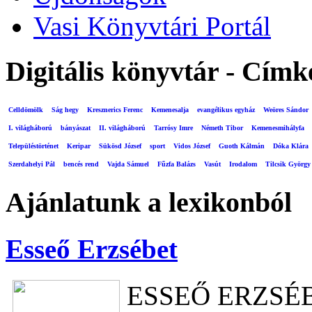
Vasi Könyvtári Portál
Digitális könyvtár - Címk
Celldömölk
Ság hegy
Kresznerics Ferenc
Kemenesalja
evangélikus egyház
Weöres Sándor
I. világháború
bányászat
II. világháború
Tarrósy Imre
Németh Tibor
Kemenesmihályfa
Településtörténet
Keripar
Sükösd József
sport
Vidos József
Guoth Kálmán
Dóka Klára
Szerdahelyi Pál
bencés rend
Vajda Sámuel
Fűzfa Balázs
Vasút
Irodalom
Tilcsik György
Ajánlatunk a lexikonból
Esseő Erzsébet
ESSEŐ ERZSÉ