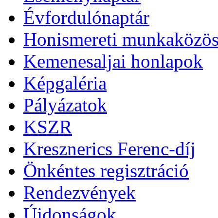
Évfordulónaptár
Honismereti munkaközös
Kemenesaljai honlapok
Képgaléria
Pályázatok
KSZR
Kresznerics Ferenc-díj
Önkéntes regisztráció
Rendezvények
Újdonságok