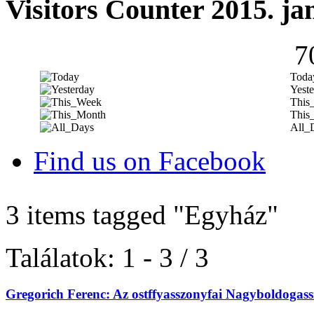
Visitors Counter 2015. ja
7
Toda
Yeste
This
This
All_
Find us on Facebook
3 items tagged
"Egyház"
Találatok: 1 - 3 / 3
Gregorich Ferenc: Az ostffyasszonyfai Nagyboldogass