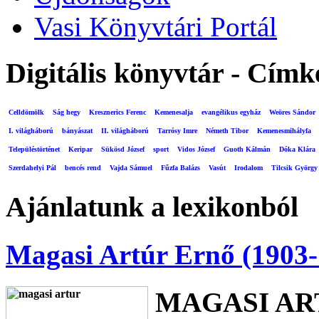
Vasi Könyvtári Portál
Digitális könyvtár - Címk
Celldömölk
Ság hegy
Kresznerics Ferenc
Kemenesalja
evangélikus egyház
Weöres Sándor
I. világháború
bányászat
II. világháború
Tarrósy Imre
Németh Tibor
Kemenesmihályfa
Településtörténet
Keripar
Sükösd József
sport
Vidos József
Guoth Kálmán
Dóka Klára
Szerdahelyi Pál
bencés rend
Vajda Sámuel
Fűzfa Balázs
Vasút
Irodalom
Tilcsik György
Ajánlatunk a lexikonból
Magasi Artúr Ernő (1903-
MAGASI AR