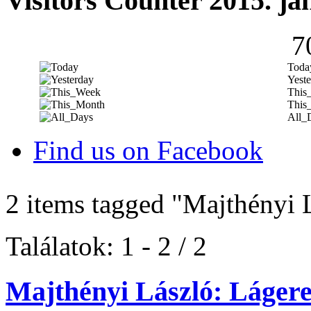
Visitors Counter 2015. ja
7
Toda
Yeste
This
This
All_
Find us on Facebook
2 items tagged
"Majthényi 
Találatok: 1 - 2 / 2
Majthényi László: Láger