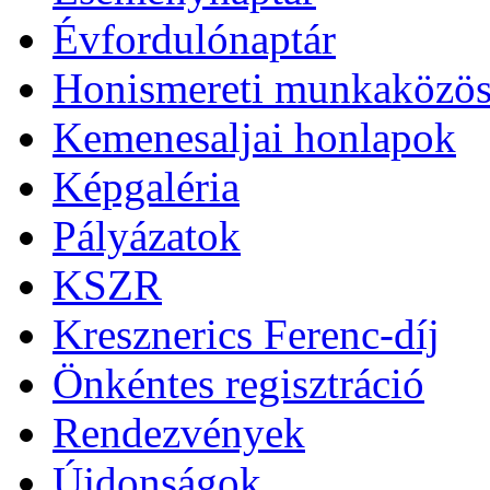
Évfordulónaptár
Honismereti munkaközös
Kemenesaljai honlapok
Képgaléria
Pályázatok
KSZR
Kresznerics Ferenc-díj
Önkéntes regisztráció
Rendezvények
Újdonságok