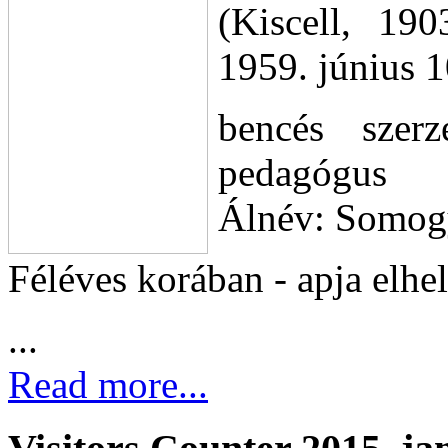
(Kiscell, 19
1959. június 1
bencés szerze
pedagógus
Álnév: Somog
Féléves korában - apja elhe
...
Read more...