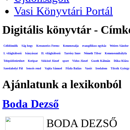
Vasi Könyvtári Portál
Digitális könyvtár - Címk
Celldömölk
Ság hegy
Kresznerics Ferenc
Kemenesalja
evangélikus egyház
Weöres Sándor
I. világháború
bányászat
II. világháború
Tarrósy Imre
Németh Tibor
Kemenesmihályfa
Településtörténet
Keripar
Sükösd József
sport
Vidos József
Guoth Kálmán
Dóka Klára
Szerdahelyi Pál
bencés rend
Vajda Sámuel
Fűzfa Balázs
Vasút
Irodalom
Tilcsik György
Ajánlatunk a lexikonból
Boda Dezső
BODA DEZSŐ