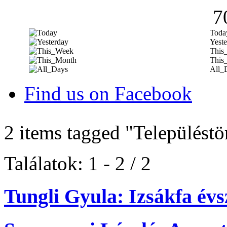
7
Toda
Yeste
This
This
All_
Find us on Facebook
2 items tagged
"Településtö
Találatok: 1 - 2 / 2
Tungli Gyula: Izsákfa év