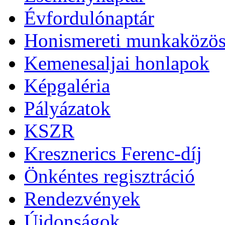
Évfordulónaptár
Honismereti munkaközös
Kemenesaljai honlapok
Képgaléria
Pályázatok
KSZR
Kresznerics Ferenc-díj
Önkéntes regisztráció
Rendezvények
Újdonságok