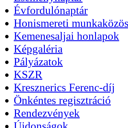
Évfordulónaptár
Honismereti munkaközös
Kemenesaljai honlapok
Képgaléria
Pályázatok
KSZR
Kresznerics Ferenc-díj
Önkéntes regisztráció
Rendezvények
Újdonságok