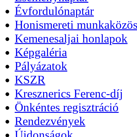
Évfordulónaptár
Honismereti munkaközös
Kemenesaljai honlapok
Képgaléria
Pályázatok
KSZR
Kresznerics Ferenc-díj
Önkéntes regisztráció
Rendezvények
Újdonságok