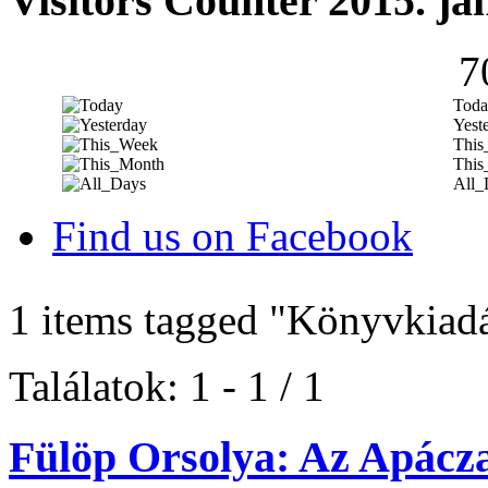
Visitors Counter 2015. ja
7
Toda
Yest
This
This
All_
Find us on Facebook
1 items tagged
"Könyvkiad
Találatok: 1 - 1 / 1
Fülöp Orsolya: Az Apácza