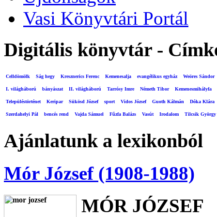
Vasi Könyvtári Portál
Digitális könyvtár - Címk
Celldömölk
Ság hegy
Kresznerics Ferenc
Kemenesalja
evangélikus egyház
Weöres Sándor
I. világháború
bányászat
II. világháború
Tarrósy Imre
Németh Tibor
Kemenesmihályfa
Településtörténet
Keripar
Sükösd József
sport
Vidos József
Guoth Kálmán
Dóka Klára
Szerdahelyi Pál
bencés rend
Vajda Sámuel
Fűzfa Balázs
Vasút
Irodalom
Tilcsik György
Ajánlatunk a lexikonból
Mór József (1908-1988)
MÓR JÓZSEF