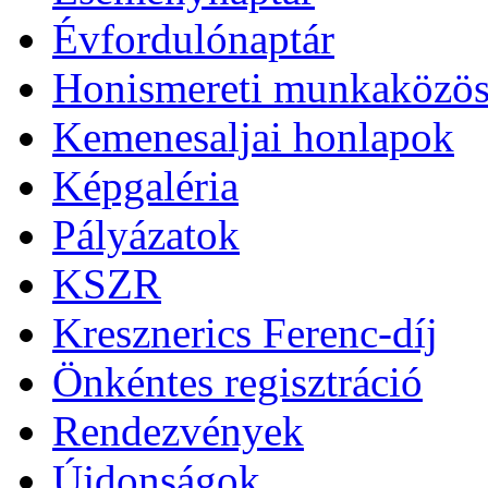
Évfordulónaptár
Honismereti munkaközös
Kemenesaljai honlapok
Képgaléria
Pályázatok
KSZR
Kresznerics Ferenc-díj
Önkéntes regisztráció
Rendezvények
Újdonságok