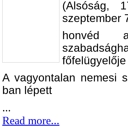
(Alsóság, 
szeptember 7
honvéd a
szabadság
főfelügyelője
A vagyontalan nemesi s
ban lépett
...
Read more...