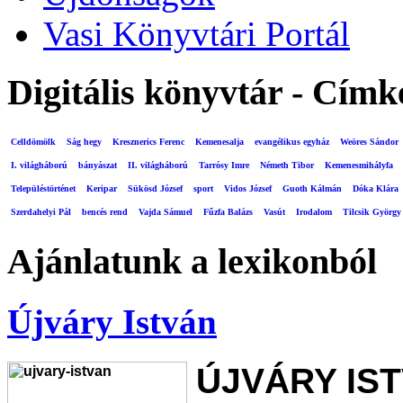
Vasi Könyvtári Portál
Digitális könyvtár - Címk
Celldömölk
Ság hegy
Kresznerics Ferenc
Kemenesalja
evangélikus egyház
Weöres Sándor
I. világháború
bányászat
II. világháború
Tarrósy Imre
Németh Tibor
Kemenesmihályfa
Településtörténet
Keripar
Sükösd József
sport
Vidos József
Guoth Kálmán
Dóka Klára
Szerdahelyi Pál
bencés rend
Vajda Sámuel
Fűzfa Balázs
Vasút
Irodalom
Tilcsik György
Ajánlatunk a lexikonból
Újváry István
ÚJVÁRY IS