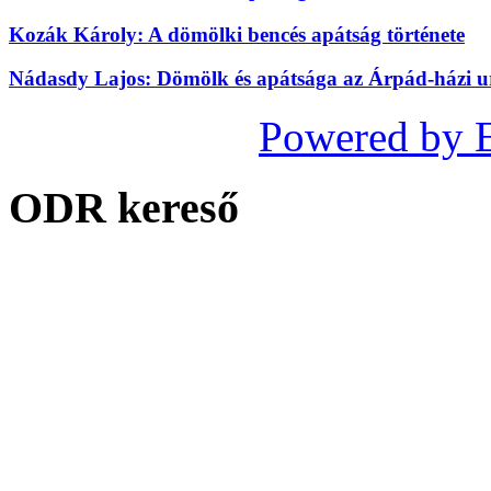
Kozák Károly: A dömölki bencés apátság története
Nádasdy Lajos: Dömölk és apátsága az Árpád-házi 
Powered by 
ODR kereső