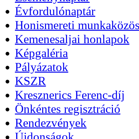
Évfordulónaptár
Honismereti munkaközös
Kemenesaljai honlapok
Képgaléria
Pályázatok
KSZR
Kresznerics Ferenc-díj
Önkéntes regisztráció
Rendezvények
Újdonságok