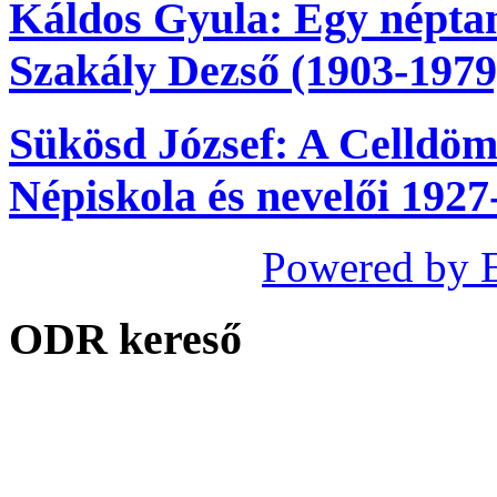
Káldos Gyula: Egy néptaní
Szakály Dezső (1903-1979
Sükösd József: A Celldöm
Népiskola és nevelői 1927
Powered by 
ODR kereső