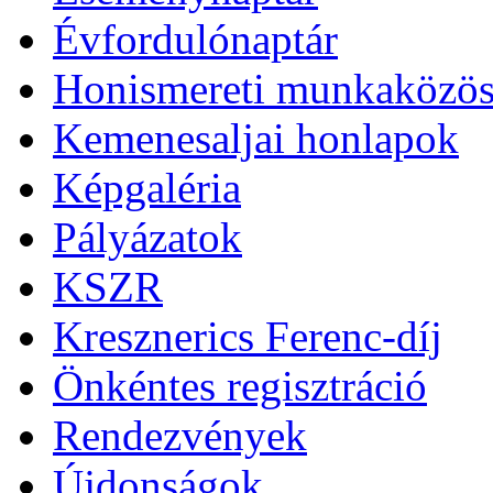
Évfordulónaptár
Honismereti munkaközös
Kemenesaljai honlapok
Képgaléria
Pályázatok
KSZR
Kresznerics Ferenc-díj
Önkéntes regisztráció
Rendezvények
Újdonságok