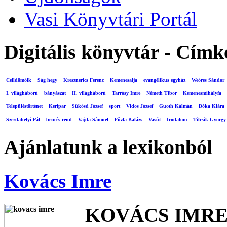
Vasi Könyvtári Portál
Digitális könyvtár - Címk
Celldömölk
Ság hegy
Kresznerics Ferenc
Kemenesalja
evangélikus egyház
Weöres Sándor
I. világháború
bányászat
II. világháború
Tarrósy Imre
Németh Tibor
Kemenesmihályfa
Településtörténet
Keripar
Sükösd József
sport
Vidos József
Guoth Kálmán
Dóka Klára
Szerdahelyi Pál
bencés rend
Vajda Sámuel
Fűzfa Balázs
Vasút
Irodalom
Tilcsik György
Ajánlatunk a lexikonból
Kovács Imre
KOVÁCS IMR