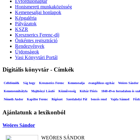
Évfordulónaptár
Honismereti munkaközösség
Kemenesaljai honlapok
Képgaléria
Pályázatok
KSZR
Kresznerics Ferenc-díj
Önkéntes regisztráció
Rendezvények
Újdonságok
Vasi Könyvtári Portál
Digitális könyvtár - Címkék
Celldömölk
Ság hegy
Kresznerics Ferenc
Kemenesalja
evangélikus egyház
Weöres Sándor
Kemenesmihályfa
Majthényi László
Kézművesség
Kühár Flóris
1848-49-es forradalom és sz
Németh Andor
Kapiller Ferenc
Régészet
Szerdahelyi Pál
bencés rend
Vajda Sámuel
Fűzf
Ajánlatunk a lexikonból
Weöres Sándor
WEÖRES SÁNDOR