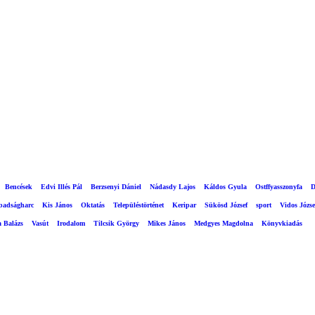
Bencések
Edvi Illés Pál
Berzsenyi Dániel
Nádasdy Lajos
Káldos Gyula
Ostffyasszonyfa
D
abadságharc
Kis János
Oktatás
Településtörténet
Keripar
Sükösd József
sport
Vidos Józse
a Balázs
Vasút
Irodalom
Tilcsik György
Mikes János
Medgyes Magdolna
Könyvkiadás