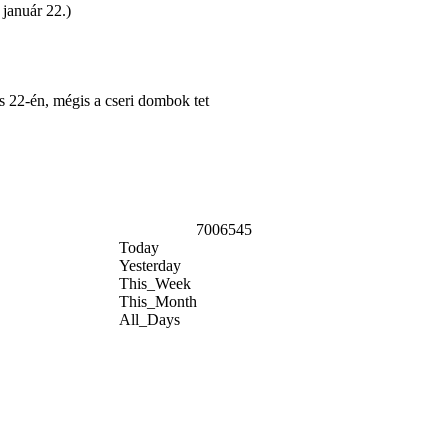
 január 22.)
s 22-én, mégis a cseri dombok tet
7006545
Today
Yesterday
This_Week
This_Month
All_Days