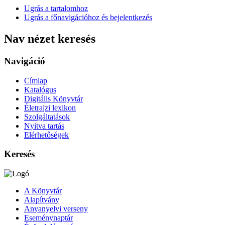
Ugrás a tartalomhoz
Ugrás a főnavigációhoz és bejelentkezés
Nav nézet keresés
Navigáció
Címlap
Katalógus
Digitális Könyvtár
Életrajzi lexikon
Szolgáltatások
Nyitva tartás
Elérhetőségek
Keresés
A Könyvtár
Alapítvány
Anyanyelvi verseny
Eseménynaptár