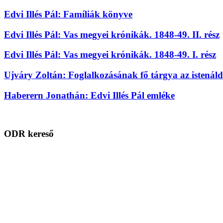
Edvi Illés Pál: Famíliák könyve
Edvi Illés Pál: Vas megyei krónikák. 1848-49. II. rész
Edvi Illés Pál: Vas megyei krónikák. 1848-49. I. rész
Ujváry Zoltán: Foglalkozásának fő tárgya az istenáldot
Haberern Jonathán: Edvi Illés Pál emléke
ODR kereső