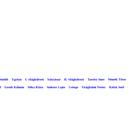
ömölk
Egyház
I. világháború
bányászat
II. világháború
Tarrósy Imre
Németh Tibor
f
Guoth Kálmán
Dóka Klára
Ambrus Lajos
Csönge
Virághalmi Ferenc
Koltai Jenő