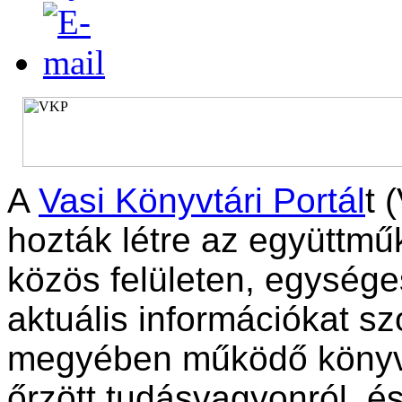
A
Vasi Könyvtári Portál
t 
hozták létre az együttm
közös felületen, egysége
aktuális információkat s
megyében működő könyvt
őrzött tudásvagyonról, 