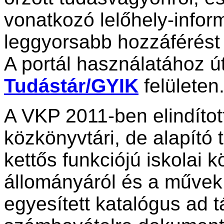
vonatkozó lelőhely-infor
leggyorsabb hozzáférést 
A portál használatához ú
Tudástár/GYIK
felületen
A VKP 2011-ben elindítot
közkönyvtári, de alapító
kettős funkciójú iskolai 
állományáról és a művek
egyesített katalógus ad t