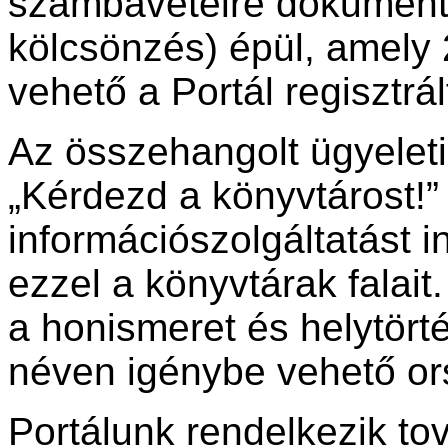
számbavételre dokumentu
kölcsönzés) épül, amely 
vehető a Portál regisztrá
Az összehangolt ügyeleti
„Kérdezd a könyvtárost!” 
információszolgáltatást i
ezzel a könyvtárak falai
a honismeret és helytörtén
néven igénybe vehető ors
Portálunk rendelkezik to