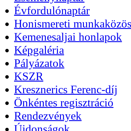
Évfordulónaptár
Honismereti munkaközös
Kemenesaljai honlapok
Képgaléria
Pályázatok
KSZR
Kresznerics Ferenc-díj
Önkéntes regisztráció
Rendezvények
Újdonságok