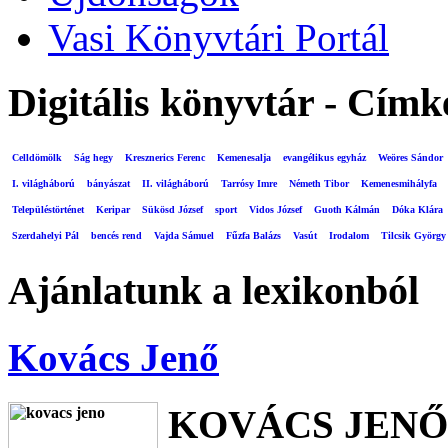
Vasi Könyvtári Portál
Digitális könyvtár - Címk
Celldömölk
Ság hegy
Kresznerics Ferenc
Kemenesalja
evangélikus egyház
Weöres Sándor
I. világháború
bányászat
II. világháború
Tarrósy Imre
Németh Tibor
Kemenesmihályfa
Településtörténet
Keripar
Sükösd József
sport
Vidos József
Guoth Kálmán
Dóka Klára
Szerdahelyi Pál
bencés rend
Vajda Sámuel
Fűzfa Balázs
Vasút
Irodalom
Tilcsik György
Ajánlatunk a lexikonból
Kovács Jenő
KOVÁCS JENŐ