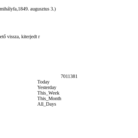
mihályfa,1849. augusztus 3.)
ő vissza, kiterjedt r
7011381
Today
Yesterday
This_Week
This_Month
All_Days