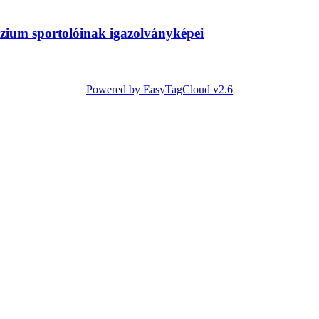
zium sportolóinak igazolványképei
Powered by EasyTagCloud v2.6