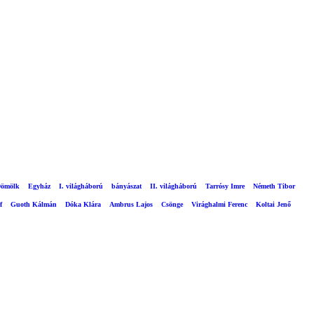
ömölk
Egyház
I. világháború
bányászat
II. világháború
Tarrósy Imre
Németh Tibor
f
Guoth Kálmán
Dóka Klára
Ambrus Lajos
Csönge
Virághalmi Ferenc
Koltai Jenő