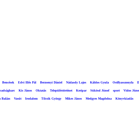
Bencések
Edvi Illés Pál
Berzsenyi Dániel
Nádasdy Lajos
Káldos Gyula
Ostffyasszonyfa
D
abadságharc
Kis János
Oktatás
Településtörténet
Keripar
Sükösd József
sport
Vidos Józse
a Balázs
Vasút
Irodalom
Tilcsik György
Mikes János
Medgyes Magdolna
Könyvkiadás