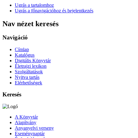
Ugrás a tartalomhoz
Ugrás a főnavigációhoz és bejelentkezés
Nav nézet keresés
Navigáció
Címlap
Katalógus
Digitális Könyvtár
Életrajzi lexikon
Szolgáltatások
Nyitva tartás
Elérhetőségek
Keresés
A Könyvtár
Alapítvány
Anyanyelvi verseny
Eseménynaptár