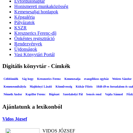
Évfordulónaptár
Honismereti munkaközösség
Kemenesaljai honlapok
Képgaléria
Pályázatok
KSZR
Kresznerics Ferenc-díj
Önkéntes regisztráció
Rendezvények
Újdonságok
Vasi Könyvtári Portál
Digitális könyvtár - Címkék
Celldömölk
Ság hegy
Kresznerics Ferenc
Kemenesalja
evangélikus egyház
Weöres Sándor
Kemenesmihályfa
Majthényi László
Kézművesség
Kühár Flóris
1848-49-es forradalom és sz
Németh Andor
Kapiller Ferenc
Régészet
Szerdahelyi Pál
bencés rend
Vajda Sámuel
Fűzf
Ajánlatunk a lexikonból
Vidos József
VIDOS JÓZSEF