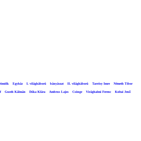
ömölk
Egyház
I. világháború
bányászat
II. világháború
Tarrósy Imre
Németh Tibor
f
Guoth Kálmán
Dóka Klára
Ambrus Lajos
Csönge
Virághalmi Ferenc
Koltai Jenő