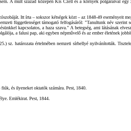
 sem. A múlt század közepén Kis Czell és a környék polgáraival egy zá
gozószobáját. Itt írta – sokszor kétségek közt – az 1848-49 eseményeit 
t, nemzeti függetlenséget támogató felfogásáról: "Tanultunk név szerin
sünkkel kapcsolatos, a haza szava." A betegség, ami látásának elveszté
zolgálója, a falusi pap, aki egyben népművelő és az ember életének jobb
. 25.) sz. határozata értelmében nemzeti sírhellyé nyilvánították. Tis
ó fiúk, és ilyeneket oktatók számára. Pest, 1840.
ye. Emlékirat. Pest, 1844.