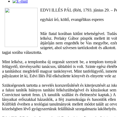
EDVI ILLÉS PÁL (Réti, 1793. június 29. – Pes
egyházi író, költő, evangélikus esperes
Már fiatal korában kitűnt tehetségével. Tud
lelkész. Perlaky Gábor püspök mellett itt v
átjáróján nem engedték be Vas megyébe, ezért
szigetet, ahol szívesen tartózkodott és alkotot
tagjai sorába választotta.
Mint lelkész, a templomba új orgonát szerzett be, a templom tornyát m
felügyelő, törvényszéki tanácsos, táblabíró is volt. Szinte egész éle
a tanításhoz megfelelő magyar tankönyvet. Mint tanfelügyelő, ismert
pályázatot írt ki, Edvi Illés Pál elkészítette könyvét és elnyerte vele
Szükségesnek tartotta a nevelés korszerűsítését és kiterjesztését az is
a falusi tanítók hiányos tanítási felkészültségével és kínzásokat 
Convictust tartott fenn. (A tanulók szállást és élelmezést kaptak.) 
lányaikat erőszakkal házasítók, a férj zsarnoksága és hasonlók ellen
Külföldi éveiben a teológiai tanulmányok mellett módot talált az or
közelségben lévő gyógyszertárak felállítását szorgalmazta lakóhelyén.