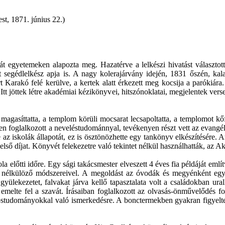
t, 1871. június 22.)
ását egyetemeken alapozta meg. Hazatérve a lelkészi hivatást válasz
olt segédlelkész apja is. A nagy kolerajárvány idején, 1831 őszén, 
 Karakó felé kerülve, a kertek alatt érkezett meg kocsija a parókiá
t. Itt jöttek létre akadémiai kézikönyvei, hitszónoklatai, megjelentek 
agasíttatta, a templom körüli mocsarat lecsapoltatta, a templomot kőfa
tében foglalkozott a neveléstudománnyal, tevékenyen részt vett az evang
e az iskolák állapotát, ez is ösztönözhette egy tankönyv elkészítésére
 az első díjat. Könyvét felekezetre való tekintet nélkül használhatták, az
kola előtti időre. Egy sági takácsmester elveszett 4 éves fia példáját eml
sem nélkülöző módszereivel. A megoldást az óvodák és megyénként egy
A gyülekezetet, falvakat járva kellő tapasztalata volt a családokban 
 emelte fel a szavát. Írásaiban foglalkozott az olvasás-önművelődés fo
vostudományokkal való ismerkedésre. A bonctermekben gyakran figyelte