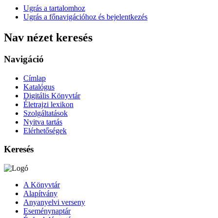
Ugrás a tartalomhoz
Ugrás a főnavigációhoz és bejelentkezés
Nav nézet keresés
Navigáció
Címlap
Katalógus
Digitális Könyvtár
Életrajzi lexikon
Szolgáltatások
Nyitva tartás
Elérhetőségek
Keresés
A Könyvtár
Alapítvány
Anyanyelvi verseny
Eseménynaptár