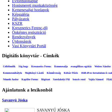
Évfordulónaptár
Honismereti munkaközösség
Kemenesaljai honlapok
Képgaléria
Pályázatok
KSZR
Kresznerics Ferenc-díj
Önkéntes regisztráció
Rendezvények
Újdonságok
Vasi Könyvtári Portál
Digitális könyvtár - Címkék
Celldömölk
Ság hegy
Kresznerics Ferenc
Kemenesalja
evangélikus egyház
Weöres Sándor
Kemenesmihályfa
Majthényi László
Kézművesség
Kühár Flóris
1848-49-es forradalom és sz
Németh Andor
Kapiller Ferenc
Régészet
Szerdahelyi Pál
bencés rend
Vajda Sámuel
Fűzf
Ajánlatunk a lexikonból
Savanyú Jóska
SAVANYÚ JÓSKA