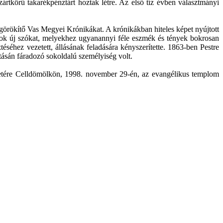
rtkörű takarékpénztárt hoztak létre. Az első tíz évben választmányi
megörökítő Vas Megyei Krónikákat. A krónikákban hiteles képet nyújtott
t sok új szókat, melyekhez ugyanannyi féle eszmék és tények bokrosan
séhez vezetett, állásának feladására kényszerítette. 1863-ben Pestre
ításán fáradozó sokoldalú személyiség volt.
zteletére Celldömölkön, 1998. november 29-én, az evangélikus templom