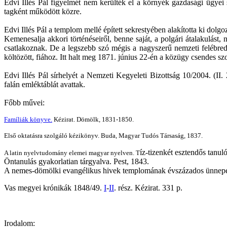
Edvi Illés Pál figyelmét nem kerülték el a környék gazdasági ügyei
tagként működött közre.
Edvi Illés Pál a templom mellé épített sekrestyében alakította ki dol
Kemenesalja akkori történéseiről, benne saját, a polgári átalakulás
csatlakoznak. De a legszebb szó mégis a nagyszerű nemzeti felébredé
költözött, fiához. Itt halt meg 1871. június 22-én a közügy csendes s
Edvi Illés Pál sírhelyét a Nemzeti Kegyeleti Bizottság 10/2004. (II
falán emléktáblát avattak.
Főbb művei:
Famíliák könyve.
Kézirat. Dömölk, 1831-1850.
Első oktatásra szolgáló kézikönyv. Buda, Magyar Tudós Társaság, 1837.
íz-tizenkét esztendős tanul
A latin nyelvtudomány elemei magyar nyelven. T
Öntanulás gyakorlatian tárgyalva. Pest, 1843.
A nemes-dömölki evangélikus hivek templomának évszázados ünnepél
Vas megyei krónikák 1848/49.
I
-
II
. rész. Kézirat. 331 p.
Irodalom: