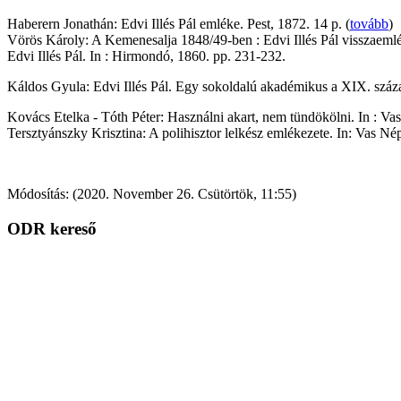
Haberern Jonathán: Edvi Illés Pál emléke. Pest, 1872. 14 p. (
tovább
)
Vörös Károly: A Kemenesalja 1848/49-ben : Edvi Illés Pál visszaemléke
Edvi Illés Pál. In : Hirmondó, 1860. pp. 231-232.
Káldos Gyula: Edvi Illés Pál. Egy sokoldalú akadémikus a XIX. szá
Kovács Etelka - Tóth Péter: Használni akart, nem tündökölni. In : Va
Tersztyánszky Krisztina: A polihisztor lelkész emlékezete. In: Vas Népe
Módosítás: (2020. November 26. Csütörtök, 11:55)
ODR kereső