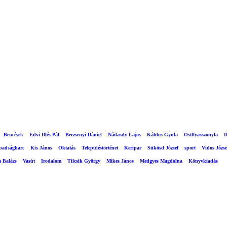
Bencések
Edvi Illés Pál
Berzsenyi Dániel
Nádasdy Lajos
Káldos Gyula
Ostffyasszonyfa
D
abadságharc
Kis János
Oktatás
Településtörténet
Keripar
Sükösd József
sport
Vidos Józse
a Balázs
Vasút
Irodalom
Tilcsik György
Mikes János
Medgyes Magdolna
Könyvkiadás