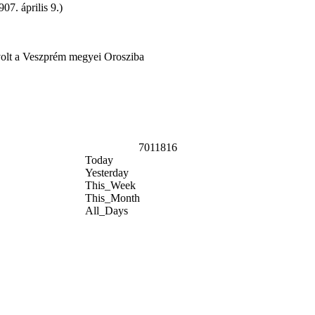
07. április 9.)
volt a Veszprém megyei Orosziba
7011816
Today
Yesterday
This_Week
This_Month
All_Days