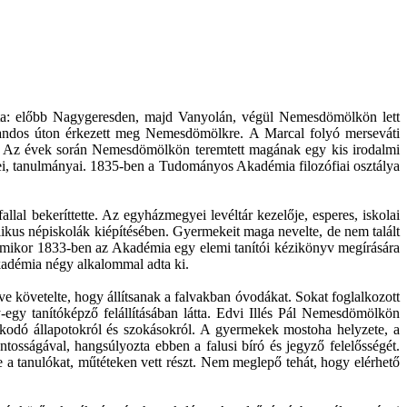
totta: előbb Nagygeresden, majd Vanyolán, végül Nemesdömölkön lett
kalandos úton érkezett meg Nemesdömölkre. A Marcal folyó merseváti
ra. Az évek során Nemesdömölkön teremtett magának egy kis irodalmi
versei, tanulmányai. 1835-ben a Tudományos Akadémia filozófiai osztálya
llal bekeríttette. Az egyházmegyei levéltár kezelője, esperes, iskolai
élikus népiskolák kiépítésében. Gyermekeit maga nevelte, de nem talált
. Amikor 1833-ben az Akadémia egy elemi tanítói kézikönyv megírására
 Akadémia négy alkalommal adta ki.
ítve követelte, hogy állítsanak a falvakban óvodákat. Sokat foglalkozott
-egy tanítóképző felállításában látta. Edvi Illés Pál Nemesdömölkön
uralkodó állapotokról és szokásokról. A gyermekek mostoha helyzete, a
ntosságával, hangsúlyozta ebben a falusi bíró és jegyző felelősségét.
 a tanulókat, műtéteken vett részt. Nem meglepő tehát, hogy elérhető