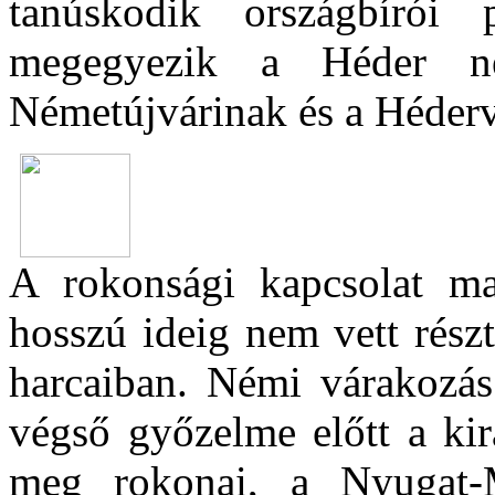
tanúskodik országbírói 
megegyezik a Héder n
Németújvárinak és a Héderv
A rokonsági kapcsolat m
hosszú ideig nem vett rész
harcaiban. Némi várakozá
végső győzelme előtt a kirá
meg rokonai, a Nyugat-M