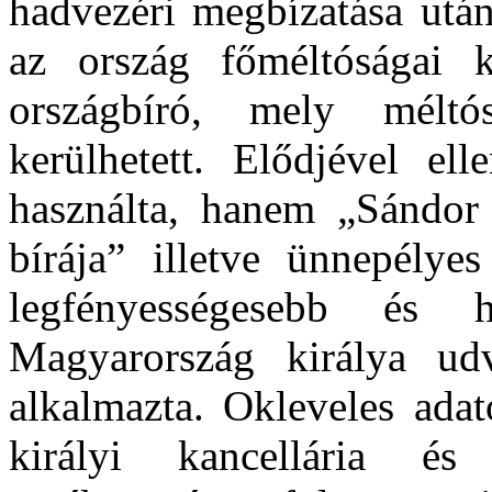
hadvezéri megbízatása után
az ország főméltóságai 
országbíró, mely mélt
kerülhetett. Elődjével el
használta, hanem „Sándor 
bírája” illetve ünnepélye
legfényességesebb és 
Magyarország királya ud
alkalmazta. Okleveles adat
királyi kancellária és