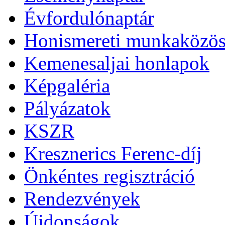
Évfordulónaptár
Honismereti munkaközös
Kemenesaljai honlapok
Képgaléria
Pályázatok
KSZR
Kresznerics Ferenc-díj
Önkéntes regisztráció
Rendezvények
Újdonságok