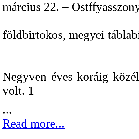
március 22. – Ostffyasszony
földbirtokos, megyei táblabí
Negyven éves koráig közéle
volt. 1
...
Read more...