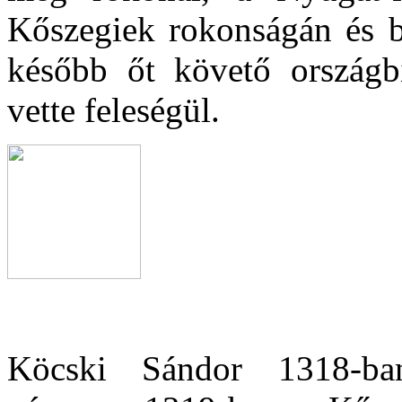
Kőszegiek rokonságán és b
később őt követő országbí
vette feleségül.
Köcski Sándor 1318-ban