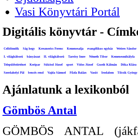
Vasi Könyvtári Portál
Digitális könyvtár - Címk
Celldömölk
Ság hegy
Kresznerics Ferenc
Kemenesalja
evangélikus egyház
Weöres Sándor
I. világháború
bányászat
II. világháború
Tarrósy Imre
Németh Tibor
Kemenesmihályfa
Településtörténet
Keripar
Sükösd József
sport
Vidos József
Guoth Kálmán
Dóka Klára
Szerdahelyi Pál
bencés rend
Vajda Sámuel
Fűzfa Balázs
Vasút
Irodalom
Tilcsik György
Ajánlatunk a lexikonból
Gömbös Antal
GÖMBÖS ANTAL (jákfal