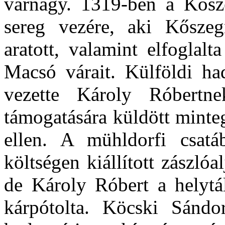
várnagy. 1319-ben a Kősze
sereg vezére, aki Kőszeg
aratott, valamint elfoglal
Macsó várait. Külföldi had
vezette Károly Róbertne
támogatására küldött minteg
ellen. A mühldorfi csatáb
költségen kiállított zászlóa
de Károly Róbert a helytá
kárpótolta. Köcski Sándor