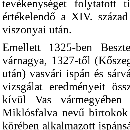
tevékenységet folytatott t
értékelendő a XIV. század
viszonyai után.
Emellett 1325-ben Besz
várnagya, 1327-től (Kőszeg
után) vasvári ispán és sárv
vizsgálat eredményeit öss
kívül Vas vármegyében 
Miklósfalva nevű birtokok 
körében alkalmazott ispánsá