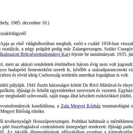
hely, 1985. december 10.)
szakfelügyelő
 Apja az első világháborúban meghalt, ezért a család 1918-ban vissza
 öt osztályát, a négy polgárit pedig már Zalaegerszegen. Szülei Csurgó
lkalmazott Bölcsészettudományi Kar
) fejezte be tanulmányait. 1935. jú
a el, mert az akkori rendeletek értelmében három évig nem volt jogosu
s hadapród őrmesterként szerelt le, később a századparancsnoki vizs
arctéren és rövid ideig Csehország területén amerikai fogságban is volt.
ítói pályáját. 1941 őszén házasságot kötött De Rivó Máriával és elnyert
pzőkört, ifjúsági és felnőtt egyesületeket szervezett és vezetett. Egyházi
 meghaladó színvonalú, saját maga által készített eszközökkel (rádió, ve
rvostudományok kandidátusa, a
Zala Megyei Kórház
traumatológiai o
s Megyei Bíróság elnöke.
 tevékenységét Hosszúperesztegen. Politikai habitusát a mértékletesség
 párt összefogásával centenáriumi ünnepséget rendezett: ifjúsági park
elő. Az iskolák államosításának időszakában azonban a kántorkodást n