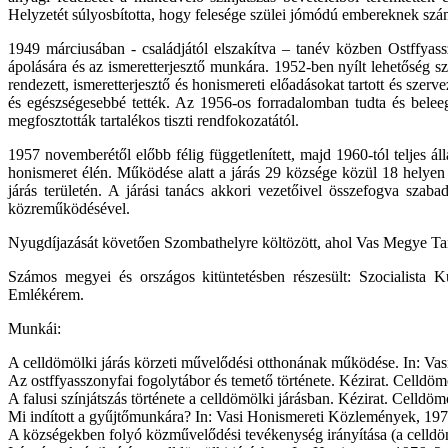
Helyzetét súlyosbította, hogy felesége szülei jómódú embereknek számí
1949 márciusában - családjától elszakítva – tanév közben Ostffyas
ápolására és az ismeretterjesztő munkára. 1952-ben nyílt lehetőség
rendezett, ismeretterjesztő és honismereti előadásokat tartott és szerve
és egészségesebbé tették. Az 1956-os forradalomban tudta és beleeg
megfosztották tartalékos tiszti rendfokozatától.
1957 novemberétől előbb félig függetlenített, majd 1960-tól teljes ál
honismeret élén. Működése alatt a járás 29 községe közül 18 helyen
járás területén. A járási tanács akkori vezetőivel összefogva szab
közreműködésével.
Nyugdíjazását követően Szombathelyre költözött, ahol Vas Megye Taná
Számos megyei és országos kitüntetésben részesült: Szocialista
Emlékérem.
Munkái:
A celldömölki járás körzeti művelődési otthonának működése. In: Va
Az ostffyasszonyfai fogolytábor és temető története. Kézirat. Celldömö
A falusi színjátszás története a celldömölki járásban. Kézirat. Celldö
Mi indított a gyűjtőmunkára? In: Vasi Honismereti Közlemények, 1974
A községekben folyó közművelődési tevékenység irányítása (a celldömö