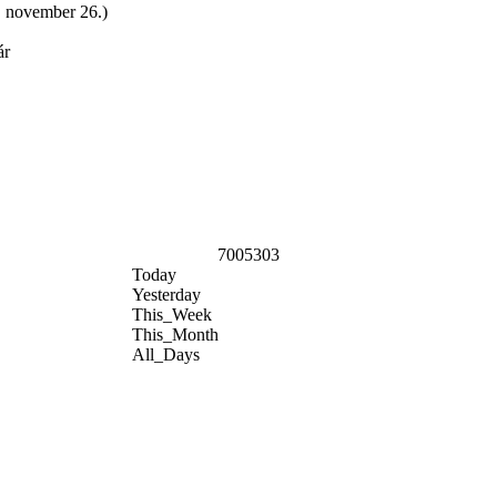
3. november 26.)
ár
7005303
Today
Yesterday
This_Week
This_Month
All_Days