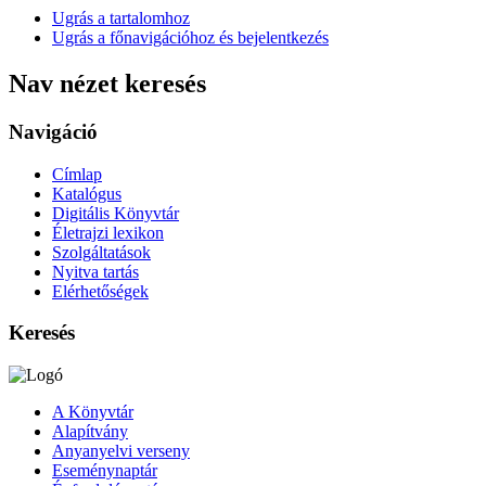
Ugrás a tartalomhoz
Ugrás a főnavigációhoz és bejelentkezés
Nav nézet keresés
Navigáció
Címlap
Katalógus
Digitális Könyvtár
Életrajzi lexikon
Szolgáltatások
Nyitva tartás
Elérhetőségek
Keresés
A Könyvtár
Alapítvány
Anyanyelvi verseny
Eseménynaptár