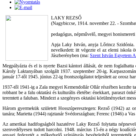
LAKY REZSŐ
(Nagybiccse, 1914. november 22. - Szombat
pedagógus, népművelő, megyei honismereti 
Apja Laky István, anyja Lőrincz Szidónia.
nevelkedett: itt végezte el az elemi iskola
Jászberényben (ma:
Szent István Egyetem A
Megpályázta és el is nyerte Bazsi kántori állását, de nem foglalhatt
Károly Laktanyában szolgált 1937. szeptember 20-ig. Karpaszományo
január 17-től 1945. június 22-ig frontszolgálatot teljesített az orosz h
1937-től 1941-ig a Zala megyei Kemendollár Ollár részében kezdte tan
robbant be a falu oktatási és kulturális életébe: énekkart, paraszt önké
teremtett a faluban. Mindezt a szegényes oktatási körülményeket messze
Három gyermekük született Hosszúperesztegen: Rezső (1942) az o
tanára; Marietta (1944) rajztanár Svédországban; Ferenc (1946) a Va
Az amerikai hadifogságból hazatérve Laky Rezső folytatta népnevelői
szenvedélyesen tudott harcolni. 1948. március 15-én a négy koalíciós
anyagi fedezetét a műkedvelő színjátszás bevételeiből teremtették 