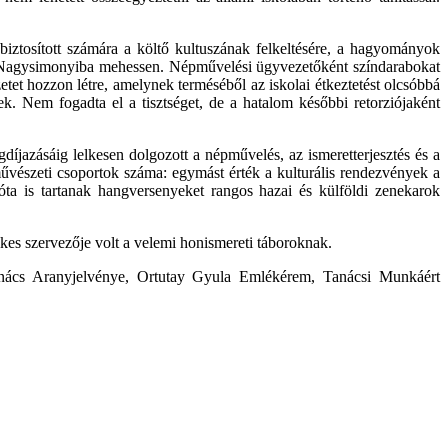
 biztosított számára a költő kultuszának felkeltésére, a hagyományok
ező Nagysimonyiba mehessen. Népművelési ügyvezetőként színdarabokat
észetet hozzon létre, amelynek terméséből az iskolai étkeztetést olcsóbbá
k. Nem fogadta el a tisztséget, de a hatalom későbbi retorziójaként
gdíjazásáig lelkesen dolgozott a népművelés, az ismeretterjesztés és a
űvészeti csoportok száma: egymást érték a kulturális rendezvények a
zóta is tartanak hangversenyeket rangos hazai és külföldi zenekarok
kes szervezője volt a velemi honismereti táboroknak.
tanács Aranyjelvénye, Ortutay Gyula Emlékérem, Tanácsi Munkáért