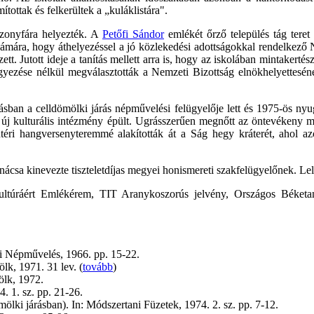
tottak és felkerültek a „kuláklistára".
szonyfára helyezték. A
Petőfi Sándor
emlékét őrző település tág teret
 számára, hogy áthelyezéssel a jó közlekedési adottságokkal rendelk
zett. Jutott ideje a tanítás mellett arra is, hogy az iskolában mintakert
yezése nélkül megválasztották a Nemzeti Bizottság elnökhelyetteséne
lásban a celldömölki járás népművelési felügyelője lett és 1975-ös nyu
 új kulturális intézmény épült. Ugrásszerűen megnőtt az öntevékeny m
adtéri hangversenyteremmé alakították át a Ság hegy kráterét, ahol a
csa kinevezte tiszteletdíjas megyei honismereti szakfelügyelőnek. Lel
 Kultúráért Emlékérem, TIT Aranykoszorús jelvény, Országos Béke
si Népművelés, 1966. pp. 15-22.
lk, 1971. 31 lev. (
tovább
)
mölk, 1972.
. 1. sz. pp. 21-26.
lki járásban). In: Módszertani Füzetek, 1974. 2. sz. pp. 7-12.