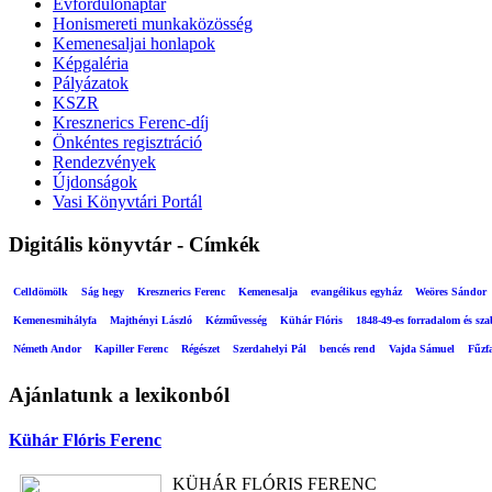
Évfordulónaptár
Honismereti munkaközösség
Kemenesaljai honlapok
Képgaléria
Pályázatok
KSZR
Kresznerics Ferenc-díj
Önkéntes regisztráció
Rendezvények
Újdonságok
Vasi Könyvtári Portál
Digitális könyvtár - Címkék
Celldömölk
Ság hegy
Kresznerics Ferenc
Kemenesalja
evangélikus egyház
Weöres Sándor
Kemenesmihályfa
Majthényi László
Kézművesség
Kühár Flóris
1848-49-es forradalom és sz
Németh Andor
Kapiller Ferenc
Régészet
Szerdahelyi Pál
bencés rend
Vajda Sámuel
Fűzf
Ajánlatunk a lexikonból
Kühár Flóris Ferenc
KÜHÁR FLÓRIS FERENC