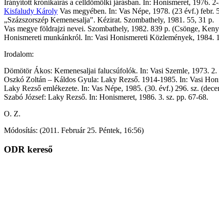
Irányított krónikaírás a celldömölki járásban. In: Honismeret, 1976. 2-
Kisfaludy Károly
Vas megyében. In: Vas Népe, 1978. (23 évf.) febr. 5. 
„Százszorszép Kemenesalja". Kézirat. Szombathely, 1981. 55, 31 p.
Vas megye földrajzi nevei. Szombathely, 1982. 839 p. (Csönge, Kenye
Honismereti munkánkról. In: Vasi Honismereti Közlemények, 1984. 1.
Irodalom:
Dömötör Ákos: Kemenesaljai falucsúfolók. In: Vasi Szemle, 1973. 2. 
Oszkó Zoltán – Káldos Gyula: Laky Rezső. 1914-1985. In: Vasi Honi
Laky Rezső emlékezete. In: Vas Népe, 1985. (30. évf.) 296. sz. (dece
Szabó József: Laky Rezső. In: Honismeret, 1986. 3. sz. pp. 67-68.
O. Z.
Módosítás: (2011. Február 25. Péntek, 16:56)
ODR kereső