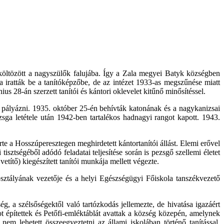
költözött a nagyszülők falujába. Így a Zala megyei Batyk községben
ra iratták be a tanítóképzőbe, de az intézet 1933-as megszűnése miatt
nius 28-án szerzett tanítói és kántori oklevelet kitűnő minősítéssel.
lt pályázni. 1935. október 25-én behívták katonának és a nagykanizsai
ga letétele után 1942-ben tartalékos hadnagyi rangot kapott. 1943.
e a Hosszúperesztegen meghirdetett kántortanítói állást. Elemi erővel
 tisztségéből adódó feladatai teljesítése során is pezsgő szellemi életet
títő) kiegészített tanítói munkája mellett végezte.
sztályának vezetője és a helyi Egészségügyi Főiskola tanszékvezető
, a szélsőségektől való tartózkodás jellemezte, de hivatása igazáért
ot építettek és Petőfi-emléktáblát avattak a község közepén, amelynek
em lehetett összeegyeztetni az állami iskolában történő tanítással.