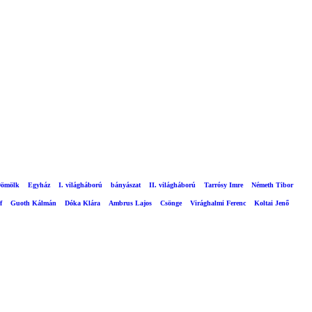
ömölk
Egyház
I. világháború
bányászat
II. világháború
Tarrósy Imre
Németh Tibor
f
Guoth Kálmán
Dóka Klára
Ambrus Lajos
Csönge
Virághalmi Ferenc
Koltai Jenő