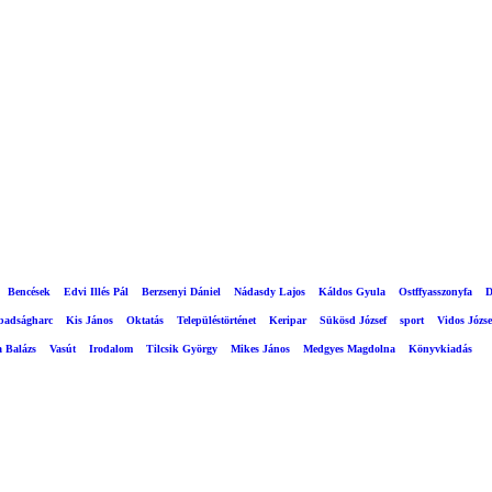
Bencések
Edvi Illés Pál
Berzsenyi Dániel
Nádasdy Lajos
Káldos Gyula
Ostffyasszonyfa
D
abadságharc
Kis János
Oktatás
Településtörténet
Keripar
Sükösd József
sport
Vidos Józse
a Balázs
Vasút
Irodalom
Tilcsik György
Mikes János
Medgyes Magdolna
Könyvkiadás