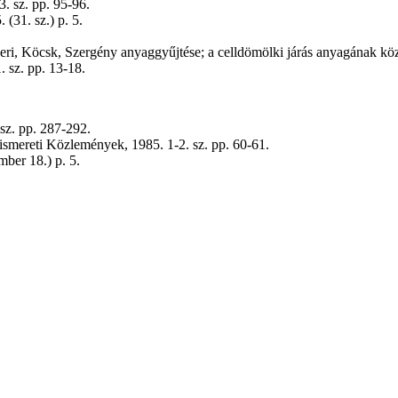
3. sz. pp. 95-96.
(31. sz.) p. 5.
ri, Köcsk, Szergény anyaggyűjtése; a celldömölki járás anyagának köz
 sz. pp. 13-18.
sz. pp. 287-292.
smereti Közlemények, 1985. 1-2. sz. pp. 60-61.
mber 18.) p. 5.