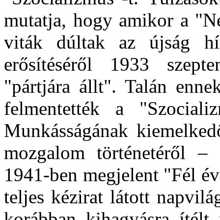
mutatja, hogy amikor a "N
viták dúltak az újság hír
erősítéséről 1933 szepte
"pártjára állt". Talán enn
felmentették a "Szocializ
Munkásságának kiemelkedő
mozgalom történetéről – 
1941-ben megjelent "Fél év
teljes kézirat látott napvi
korábban kihagyásra ítélt 