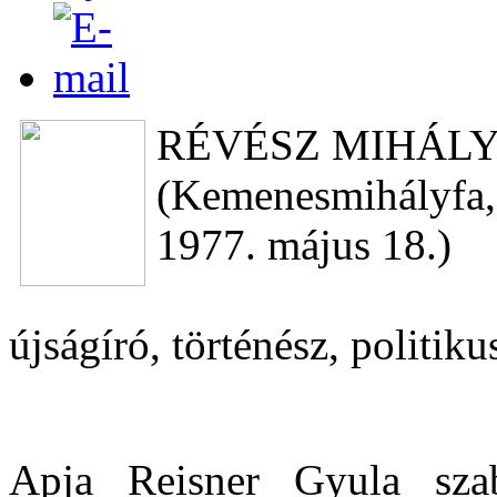
RÉVÉSZ MIHÁL
(Kemenesmihályfa,
1977. május 18.)
újságíró, történész, politiku
Apja Reisner Gyula sza