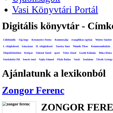
Vasi Könyvtári Portál
Digitális könyvtár - Címk
Celldömölk
Ság hegy
Kresznerics Ferenc
Kemenesalja
evangélikus egyház
Weöres Sándor
I. világháború
bányászat
II. világháború
Tarrósy Imre
Németh Tibor
Kemenesmihályfa
Településtörténet
Keripar
Sükösd József
sport
Vidos József
Guoth Kálmán
Dóka Klára
Szerdahelyi Pál
bencés rend
Vajda Sámuel
Fűzfa Balázs
Vasút
Irodalom
Tilcsik György
Ajánlatunk a lexikonból
Zongor Ferenc
ZONGOR FER