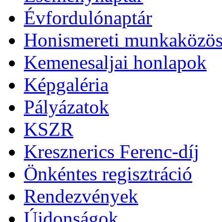
Évfordulónaptár
Honismereti munkaközös
Kemenesaljai honlapok
Képgaléria
Pályázatok
KSZR
Kresznerics Ferenc-díj
Önkéntes regisztráció
Rendezvények
Újdonságok