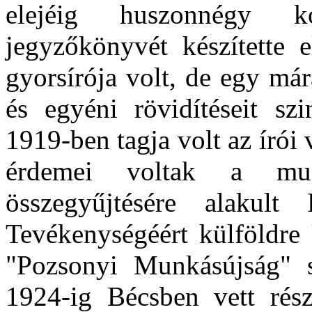
elejéig huszonnégy ko
jegyzőkönyvét készítette 
gyorsírója volt, de egy már
és egyéni rövidítéseit szi
1919-ben tagja volt az írói
érdemei voltak a mun
összegyűjtésére alakult 
Tevékenységéért külföldre 
"Pozsonyi Munkásújság" sz
1924-ig Bécsben vett rész