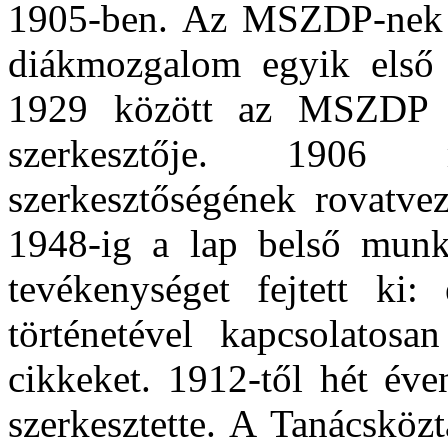
1905-ben. Az MSZDP-nek 190
diákmozgalom egyik első 
1929 között az MSZDP k
szerkesztője. 190
szerkesztőségének rovatvez
1948-ig a lap belső munk
tevékenységet fejtett ki
történetével kapcsolatosan
cikkeket. 1912-től hét éve
szerkesztette. A Tanácsköz