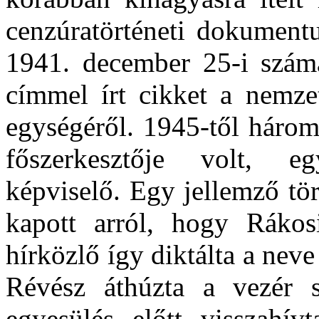
cenzúratörténeti dokument
1941. december 25-i szám
címmel írt cikket a nemzet
egységéről. 1945-től háro
főszerkesztője volt, e
képviselő. Egy jellemző tör
kapott arról, hogy Rákos
hírközlő így diktálta a nev
Révész áthúzta a vezér sz
egyesülés előtt visszahív