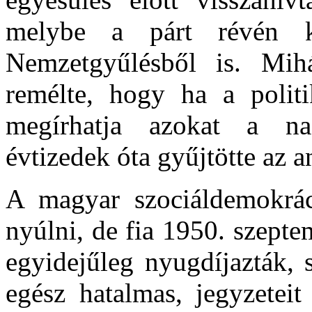
melybe a párt révén 
Nemzetgyűlésből is. Mihá
remélte, hogy ha a politik
megírhatja azokat a na
évtizedek óta gyűjtötte az a
A magyar szociáldemokrá
nyúlni, de fia 1950. szept
egyidejűleg nyugdíjazták, s
egész hatalmas, jegyzeteit