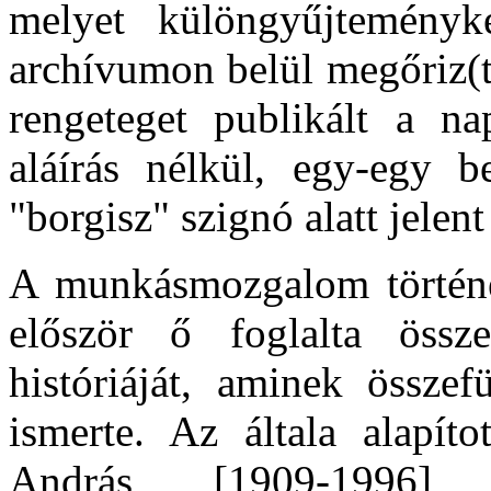
melyet különgyűjtemény
archívumon belül megőriz(te
rengeteget publikált a n
aláírás nélkül, egy-egy be
"borgisz" szignó alatt jelen
A munkásmozgalom történetí
először ő foglalta ös
históriáját, aminek össze
ismerte. Az általa alapíto
András [1909-1996] 