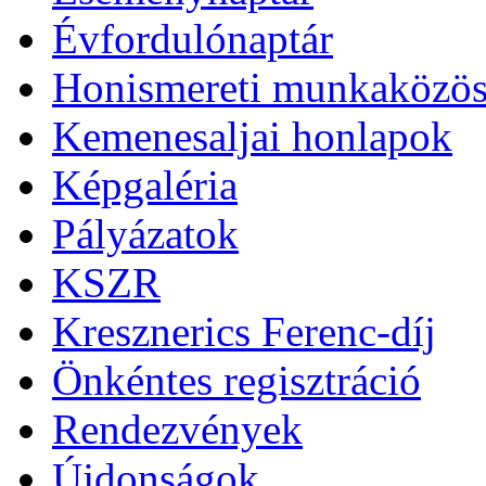
Évfordulónaptár
Honismereti munkaközös
Kemenesaljai honlapok
Képgaléria
Pályázatok
KSZR
Kresznerics Ferenc-díj
Önkéntes regisztráció
Rendezvények
Újdonságok