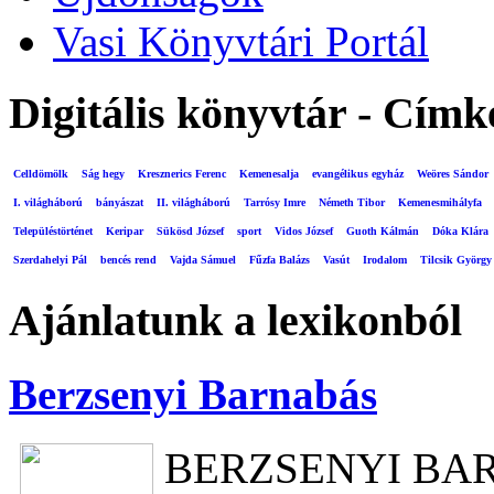
Vasi Könyvtári Portál
Digitális könyvtár - Címk
Celldömölk
Ság hegy
Kresznerics Ferenc
Kemenesalja
evangélikus egyház
Weöres Sándor
I. világháború
bányászat
II. világháború
Tarrósy Imre
Németh Tibor
Kemenesmihályfa
Településtörténet
Keripar
Sükösd József
sport
Vidos József
Guoth Kálmán
Dóka Klára
Szerdahelyi Pál
bencés rend
Vajda Sámuel
Fűzfa Balázs
Vasút
Irodalom
Tilcsik György
Ajánlatunk a lexikonból
Berzsenyi Barnabás
BERZSENYI BA