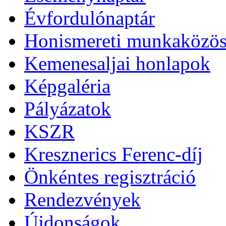
Évfordulónaptár
Honismereti munkaközös
Kemenesaljai honlapok
Képgaléria
Pályázatok
KSZR
Kresznerics Ferenc-díj
Önkéntes regisztráció
Rendezvények
Újdonságok