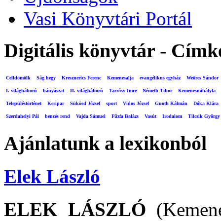
Vasi Könyvtári Portál
Digitális könyvtár - Címk
Celldömölk
Ság hegy
Kresznerics Ferenc
Kemenesalja
evangélikus egyház
Weöres Sándor
I. világháború
bányászat
II. világháború
Tarrósy Imre
Németh Tibor
Kemenesmihályfa
Településtörténet
Keripar
Sükösd József
sport
Vidos József
Guoth Kálmán
Dóka Klára
Szerdahelyi Pál
bencés rend
Vajda Sámuel
Fűzfa Balázs
Vasút
Irodalom
Tilcsik György
Ajánlatunk a lexikonból
Elek László
ELEK LÁSZLÓ
(Kemenes