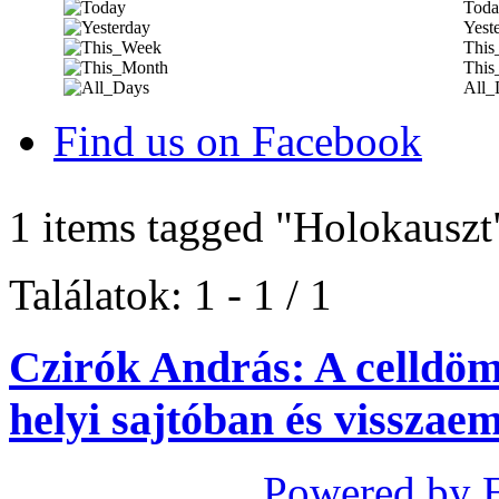
Toda
Yest
This
This
All_
Find us on Facebook
1 items tagged
"Holokauszt
Találatok: 1 - 1 / 1
Czirók András: A celldömö
helyi sajtóban és visszae
Powered by 