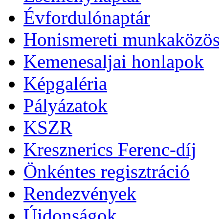
Évfordulónaptár
Honismereti munkaközös
Kemenesaljai honlapok
Képgaléria
Pályázatok
KSZR
Kresznerics Ferenc-díj
Önkéntes regisztráció
Rendezvények
Újdonságok