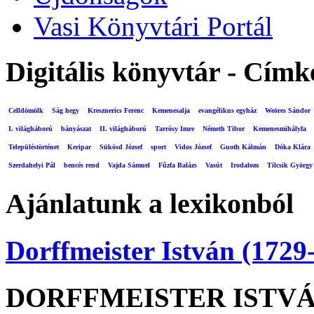
Vasi Könyvtári Portál
Digitális könyvtár - Címk
Celldömölk
Ság hegy
Kresznerics Ferenc
Kemenesalja
evangélikus egyház
Weöres Sándor
I. világháború
bányászat
II. világháború
Tarrósy Imre
Németh Tibor
Kemenesmihályfa
Településtörténet
Keripar
Sükösd József
sport
Vidos József
Guoth Kálmán
Dóka Klára
Szerdahelyi Pál
bencés rend
Vajda Sámuel
Fűzfa Balázs
Vasút
Irodalom
Tilcsik György
Ajánlatunk a lexikonból
Dorffmeister István (1729
DORFFMEISTER ISTV