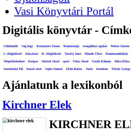
Vasi Könyvtári Portál
Digitális könyvtár - Címk
Celldömölk
Ság hegy
Kresznerics Ferenc
Kemenesalja
evangélikus egyház
Weöres Sándor
I. világháború
bányászat
II. világháború
Tarrósy Imre
Németh Tibor
Kemenesmihályfa
Településtörténet
Keripar
Sükösd József
sport
Vidos József
Guoth Kálmán
Dóka Klára
Szerdahelyi Pál
bencés rend
Vajda Sámuel
Fűzfa Balázs
Vasút
Irodalom
Tilcsik György
Ajánlatunk a lexikonból
Kirchner Elek
KIRCHNER E