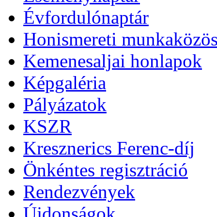
Évfordulónaptár
Honismereti munkaközös
Kemenesaljai honlapok
Képgaléria
Pályázatok
KSZR
Kresznerics Ferenc-díj
Önkéntes regisztráció
Rendezvények
Újdonságok