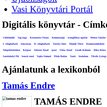
Vasi Könyvtári Portál
Digitális könyvtár - Címk
Celldömölk
Ság hegy
Kresznerics Ferenc
Kemenesalja
evangélikus egyház
Weöres Sándor
I. világháború
bányászat
II. világháború
Tarrósy Imre
Németh Tibor
Kemenesmihályfa
Településtörténet
Keripar
Sükösd József
sport
Vidos József
Guoth Kálmán
Dóka Klára
Szerdahelyi Pál
bencés rend
Vajda Sámuel
Fűzfa Balázs
Vasút
Irodalom
Tilcsik György
Ajánlatunk a lexikonból
Tamás Endre
TAMÁS ENDRE