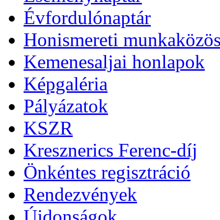
Évfordulónaptár
Honismereti munkaközös
Kemenesaljai honlapok
Képgaléria
Pályázatok
KSZR
Kresznerics Ferenc-díj
Önkéntes regisztráció
Rendezvények
Újdonságok