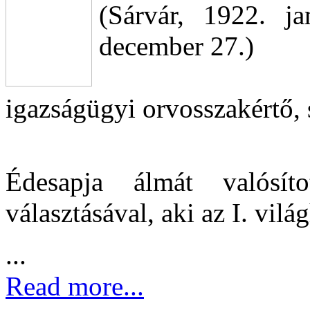
(Sárvár, 1922. j
december 27.)
igazságügyi orvosszakértő, 
Édesapja álmát valósí
választásával, aki az I. vi
...
Read more...