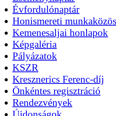
Évfordulónaptár
Honismereti munkaközös
Kemenesaljai honlapok
Képgaléria
Pályázatok
KSZR
Kresznerics Ferenc-díj
Önkéntes regisztráció
Rendezvények
Újdonságok