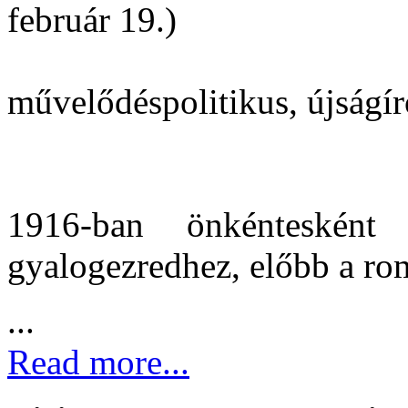
február 19.)
művelődéspolitikus, újságír
1916-ban önkénteskén
gyalogezredhez, előbb a ro
...
Read more...