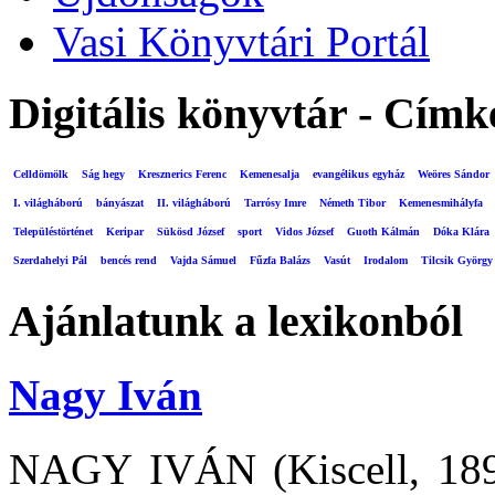
Vasi Könyvtári Portál
Digitális könyvtár - Címk
Celldömölk
Ság hegy
Kresznerics Ferenc
Kemenesalja
evangélikus egyház
Weöres Sándor
I. világháború
bányászat
II. világháború
Tarrósy Imre
Németh Tibor
Kemenesmihályfa
Településtörténet
Keripar
Sükösd József
sport
Vidos József
Guoth Kálmán
Dóka Klára
Szerdahelyi Pál
bencés rend
Vajda Sámuel
Fűzfa Balázs
Vasút
Irodalom
Tilcsik György
Ajánlatunk a lexikonból
Nagy Iván
NAGY IVÁN (Kiscell, 1898