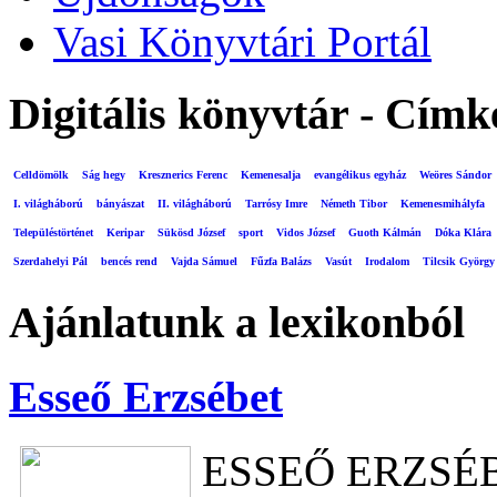
Vasi Könyvtári Portál
Digitális könyvtár - Címk
Celldömölk
Ság hegy
Kresznerics Ferenc
Kemenesalja
evangélikus egyház
Weöres Sándor
I. világháború
bányászat
II. világháború
Tarrósy Imre
Németh Tibor
Kemenesmihályfa
Településtörténet
Keripar
Sükösd József
sport
Vidos József
Guoth Kálmán
Dóka Klára
Szerdahelyi Pál
bencés rend
Vajda Sámuel
Fűzfa Balázs
Vasút
Irodalom
Tilcsik György
Ajánlatunk a lexikonból
Esseő Erzsébet
ESSEŐ ERZSÉ