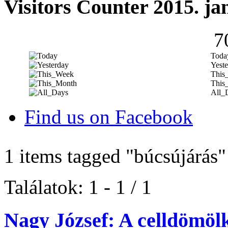
Visitors Counter 2015. ja
7
Toda
Yeste
This
This
All_
Find us on Facebook
1 items tagged
"búcsújárás"
Találatok: 1 - 1 / 1
Nagy József: A celldömöl