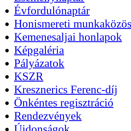
Évfordulónaptár
Honismereti munkaközös
Kemenesaljai honlapok
Képgaléria
Pályázatok
KSZR
Kresznerics Ferenc-díj
Önkéntes regisztráció
Rendezvények
Újdonságok