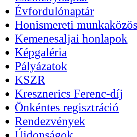
Évfordulónaptár
Honismereti munkaközös
Kemenesaljai honlapok
Képgaléria
Pályázatok
KSZR
Kresznerics Ferenc-díj
Önkéntes regisztráció
Rendezvények
Újdonságok