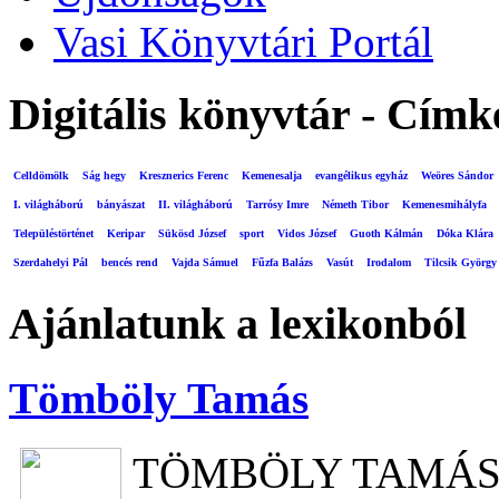
Vasi Könyvtári Portál
Digitális könyvtár - Címk
Celldömölk
Ság hegy
Kresznerics Ferenc
Kemenesalja
evangélikus egyház
Weöres Sándor
I. világháború
bányászat
II. világháború
Tarrósy Imre
Németh Tibor
Kemenesmihályfa
Településtörténet
Keripar
Sükösd József
sport
Vidos József
Guoth Kálmán
Dóka Klára
Szerdahelyi Pál
bencés rend
Vajda Sámuel
Fűzfa Balázs
Vasút
Irodalom
Tilcsik György
Ajánlatunk a lexikonból
Tömböly Tamás
TÖMBÖLY TAMÁ