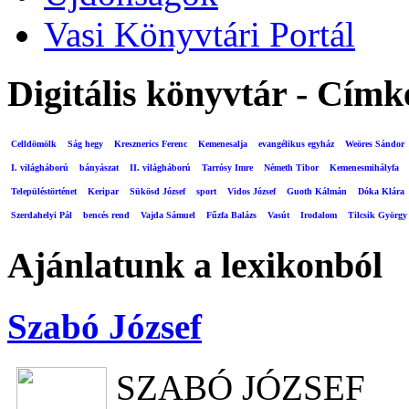
Vasi Könyvtári Portál
Digitális könyvtár - Címk
Celldömölk
Ság hegy
Kresznerics Ferenc
Kemenesalja
evangélikus egyház
Weöres Sándor
I. világháború
bányászat
II. világháború
Tarrósy Imre
Németh Tibor
Kemenesmihályfa
Településtörténet
Keripar
Sükösd József
sport
Vidos József
Guoth Kálmán
Dóka Klára
Szerdahelyi Pál
bencés rend
Vajda Sámuel
Fűzfa Balázs
Vasút
Irodalom
Tilcsik György
Ajánlatunk a lexikonból
Szabó József
SZABÓ JÓZSEF