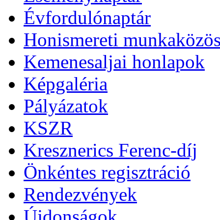
Évfordulónaptár
Honismereti munkaközös
Kemenesaljai honlapok
Képgaléria
Pályázatok
KSZR
Kresznerics Ferenc-díj
Önkéntes regisztráció
Rendezvények
Újdonságok